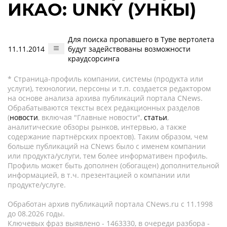
ИКАО: UNKY (УНКЫ)
Для поиска пропавшего в Туве вертолета
11.11.2014
будут задействованы возможности
краудсорсинга
* Страница-профиль компании, системы (продукта или
услуги), технологии, персоны и т.п. создается редактором
на основе анализа архива публикаций портала CNews.
Обрабатываются тексты всех редакционных разделов
(
новости
, включая "Главные новости",
статьи
,
аналитические обзоры рынков, интервью, а также
содержание партнёрских проектов). Таким образом, чем
больше публикаций на CNews было с именем компании
или продукта/услуги, тем более информативен профиль.
Профиль может быть дополнен (обогащен) дополнительной
информацией, в т.ч. презентацией о компании или
продукте/услуге.
Обработан архив публикаций портала CNews.ru c 11.1998
до 08.2026 годы.
Ключевых фраз выявлено - 1463330, в очереди разбора -