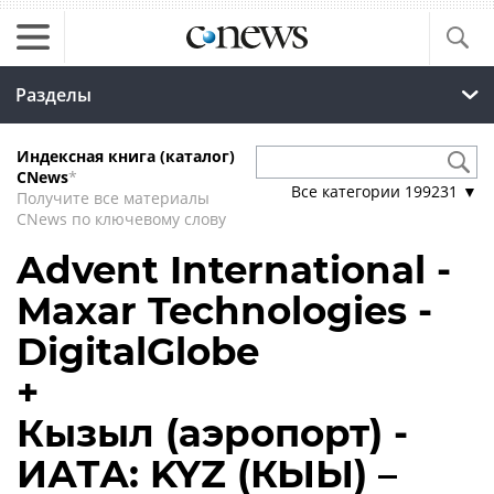
Разделы
Индексная книга (каталог)
CNews
*
Все категории
199231
▼
Получите все материалы
CNews по ключевому слову
Advent International -
Maxar Technologies -
DigitalGlobe
+
Кызыл (аэропорт) -
ИАТА: KYZ (КЫЫ) –