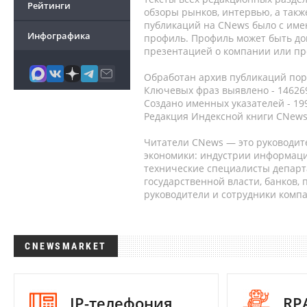
Рейтинги
обзоры рынков, интервью, а такж
публикаций на CNews было с име
Инфографика
профиль. Профиль может быть до
презентацией о компании или про
Обработан архив публикаций порт
Ключевых фраз выявлено - 146269
Создано именных указателей - 19
Редакция Индексной книги CNews
Читатели CNews — это руководит
экономики: индустрии информаци
технические специалисты депар
государственной власти, банков,
руководители и сотрудники комп
CNEWSMARKET
IP-телефония
RP