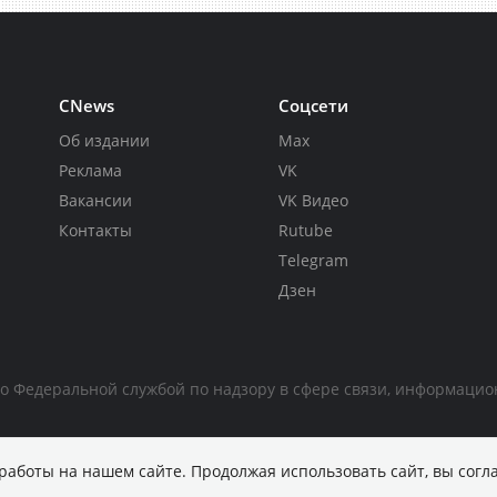
CNews
Соцсети
Об издании
Max
Реклама
VK
Вакансии
VK Видео
Контакты
Rutube
Telegram
Дзен
но Федеральной службой по надзору в сфере связи, информаци
работы на нашем сайте. Продолжая использовать сайт, вы согл