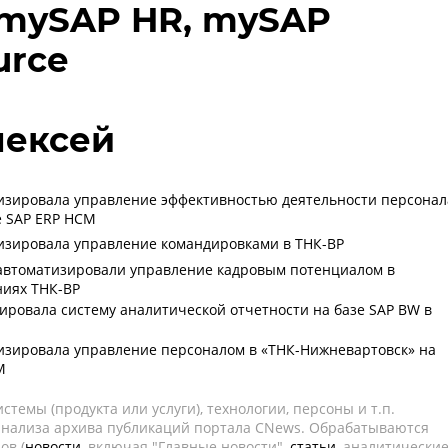
- mySAP HR, mySAP
urce
лексей
изировала управление эффективностью деятельности персонал
е SAP ERP HCM
изировала управление командировками в ТНК-ВР
 автоматизировали управление кадровым потенциалом в
ниях ТНК-ВР
ировала систему аналитической отчетности на базе SAP BW в
изировала управление персоналом в «ТНК-Нижневартовск» на
M
темы (продукта или услуги), технологии, персоны и т.п.
 анализа архива публикаций портала CNews. Обрабатываются
ов (
новости
, включая "Главные новости",
статьи
, аналитически