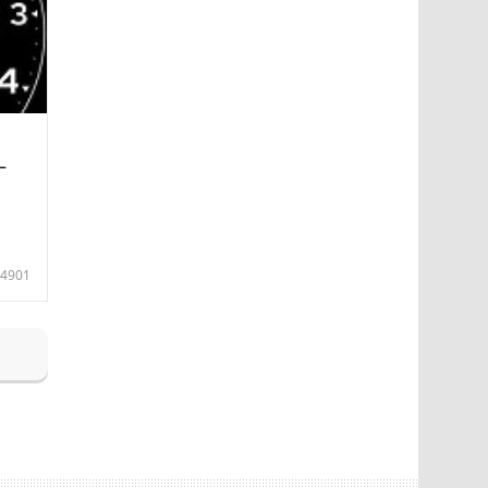
—
4901