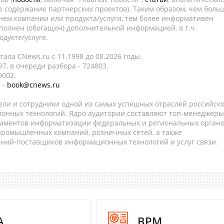
е содержание партнёрских проектов). Таким образом, чем боль
нем компании или продукта/услуги, тем более информативен
полнен (обогащен) дополнительной информацией, в т.ч.
дукте/услуге.
ала CNews.ru c 11.1998 до 08.2026 годы.
7, в очереди разбора - 724803.
9002.
 -
book@cnews.ru
ели и сотрудники одной из самых успешных отраслей российск
онных технологий. Ядро аудитории составляют топ-менеджеры
таментов информатизации федеральных и региональных орган
 промышленных компаний, розничных сетей, а также
аний-поставщиков информационных технологий и услуг связи.
A
BPM