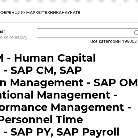
НФЕРЕНЦИИ
МАРКЕТ
ТЕХНИКА
НАУКА
ТВ
ws
*
по ключевому
Все категории
199002
 - Human Capital
- SAP CM, SAP
n Management - SAP OM
ational Management -
formance Management -
Personnel Time
 SAP PY, SAP Payroll