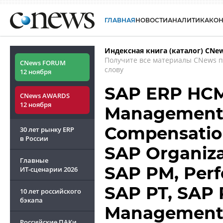
ГЛАВНАЯ
НОВОСТИ
АНАЛИТИКА
КО
Индексная книга (каталог) CNe
Получите все материалы CNews 
CNews FORUM
слову
12 ноября
SAP ERP HCM
CNews AWARDS
12 ноября
Management 
Compensatio
30 лет рынку ERP
в России
SAP Organiz
Главные
SAP PM, Per
ИТ-сценарии
2026
SAP PT, SAP 
10 лет российского
бэкапа
Management -
Российские ПАКи