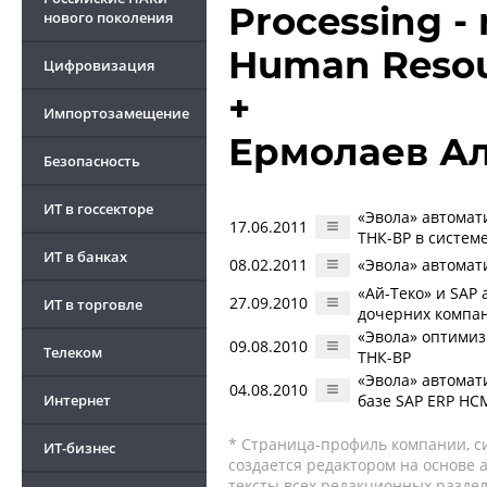
Processing 
нового поколения
Human Reso
Цифровизация
+
Импортозамещение
Ермолаев А
Безопасность
ИТ в госсекторе
«Эвола» автомат
17.06.2011
ТНК-ВР в систем
ИТ в банках
08.02.2011
«Эвола» автомат
«Ай-Теко» и SAP
27.09.2010
ИТ в торговле
дочерних компа
«Эвола» оптимиз
09.08.2010
Телеком
ТНК-ВР
«Эвола» автомат
04.08.2010
Интернет
базе SAP ERP HC
* Страница-профиль компании, сис
ИТ-бизнес
создается редактором на основе
тексты всех редакционных раздел