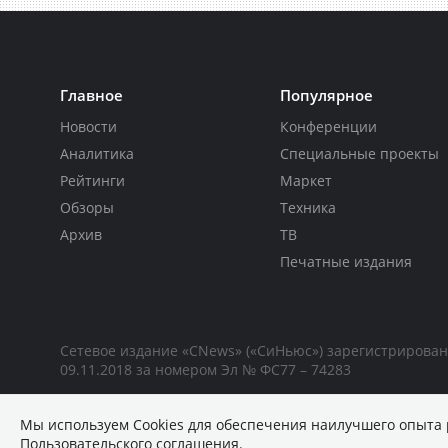
Главное
Популярное
Новости
Конференции
Аналитика
Специальные проекты
Рейтинги
Маркет
Обзоры
Техника
Архив
ТВ
Печатные издания
Сетевое издание «CNews» («СиНьюс») зарегистрирова
09.11.2018 за номером Эл № ФС77 – 74283
Мы используем Сookies для обеспечения наилучшего опыта 
Пользовательского соглашения
.