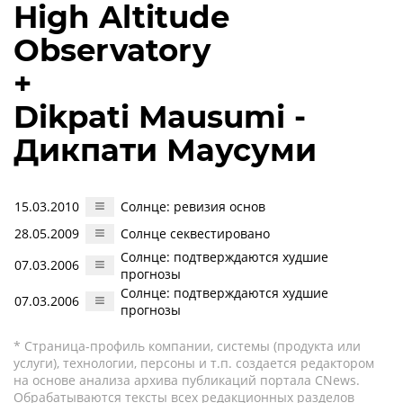
High Altitude
Observatory
+
Dikpati Mausumi -
Дикпати Маусуми
15.03.2010
Солнце: ревизия основ
28.05.2009
Солнце секвестировано
Солнце: подтверждаются худшие
07.03.2006
прогнозы
Солнце: подтверждаются худшие
07.03.2006
прогнозы
* Страница-профиль компании, системы (продукта или
услуги), технологии, персоны и т.п. создается редактором
на основе анализа архива публикаций портала CNews.
Обрабатываются тексты всех редакционных разделов