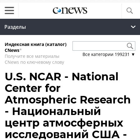
Разделы
Индексная книга (каталог)
CNews
*
Все категории
199231
▼
Получите все материалы
CNews по ключевому слову
U.S. NCAR - National
Center for
Atmospheric Research
- Национальный
центр атмосферных
исследований США -