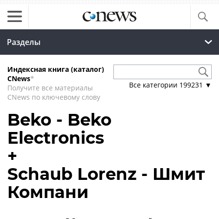
Разделы
Индексная книга (каталог)
CNews
*
Все категории
199231
▼
Получите все материалы
CNews по ключевому слову
Beko - Beko
Electronics
+
Schaub Lorenz - Шмит
Компани