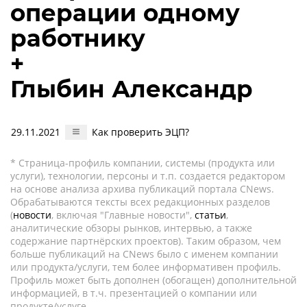
операции одному
работнику
+
Глыбин Александр
29.11.2021
Как проверить ЭЦП?
* Страница-профиль компании, системы (продукта или
услуги), технологии, персоны и т.п. создается редактором
на основе анализа архива публикаций портала CNews.
Обрабатываются тексты всех редакционных разделов
(
новости
, включая "Главные новости",
статьи
,
аналитические обзоры рынков, интервью, а также
содержание партнёрских проектов). Таким образом, чем
больше публикаций на CNews было с именем компании
или продукта/услуги, тем более информативен профиль.
Профиль может быть дополнен (обогащен) дополнительной
информацией, в т.ч. презентацией о компании или
продукте/услуге.