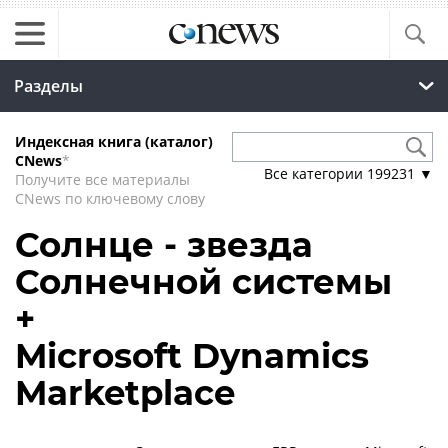
Разделы
Индексная книга (каталог)
CNews
*
Все категории
199231
▼
Получите все материалы
CNews по ключевому слову
Солнце - звезда
Солнечной системы
+
Microsoft Dynamics
Marketplace