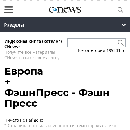
Разделы
Индексная книга (каталог)
CNews
*
Все категории
199231
▼
Получите все материалы
CNews по ключевому слову
Европа
+
ФэшнПресс - Фэшн
Пресс
Ничего не найдено
* Страница-профиль компании, системы (продукта или