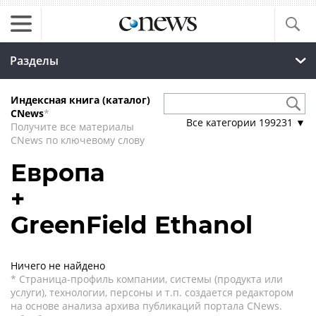
Разделы
Индексная книга (каталог)
CNews
*
Все категории
199231
▼
Получите все материалы
CNews по ключевому слову
Европа
+
GreenField Ethanol
Ничего не найдено
* Страница-профиль компании, системы (продукта или
услуги), технологии, персоны и т.п. создается редактором
на основе анализа архива публикаций портала CNews.