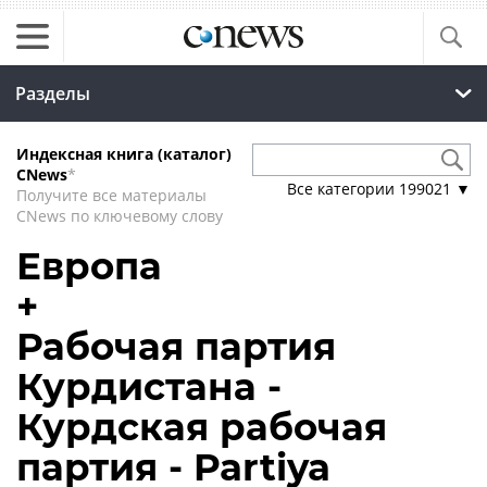
Разделы
Индексная книга (каталог)
CNews
*
Все категории
199021
▼
Получите все материалы
CNews по ключевому слову
Европа
+
Рабочая партия
Курдистана -
Курдская рабочая
партия - Partiya