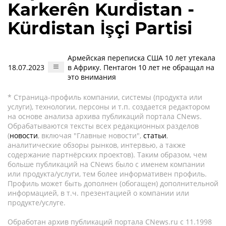
Karkerên Kurdistan -
Kürdistan İşçi Partisi
Армейская переписка США 10 лет утекала
18.07.2023
в Африку. Пентагон 10 лет не обращал на
это внимания
* Страница-профиль компании, системы (продукта или
услуги), технологии, персоны и т.п. создается редактором
на основе анализа архива публикаций портала CNews.
Обрабатываются тексты всех редакционных разделов
(
новости
, включая "Главные новости",
статьи
,
аналитические обзоры рынков, интервью, а также
содержание партнёрских проектов). Таким образом, чем
больше публикаций на CNews было с именем компании
или продукта/услуги, тем более информативен профиль.
Профиль может быть дополнен (обогащен) дополнительной
информацией, в т.ч. презентацией о компании или
продукте/услуге.
Обработан архив публикаций портала CNews.ru c 11.1998