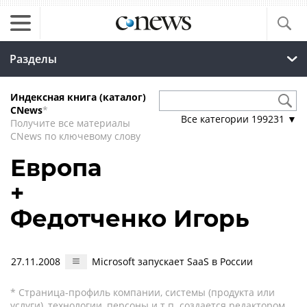
Разделы
Индексная книга (каталог)
CNews
*
Все категории
199231
▼
Получите все материалы
CNews по ключевому слову
Европа
+
Федотченко Игорь
27.11.2008
Microsoft запускает SaaS в России
* Страница-профиль компании, системы (продукта или
услуги), технологии, персоны и т.п. создается редактором