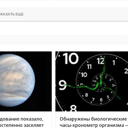
КАЗАТЬ ЕЩЕ
дование показало,
Обнаружены биологические
остепенно заселяет
часы-хронометр организма 