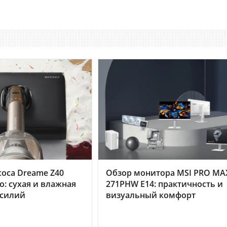
оса Dreame Z40
Обзор монитора MSI PRO MA
o: сухая и влажная
271PHW E14: практичность и
усилий
визуальный комфорт