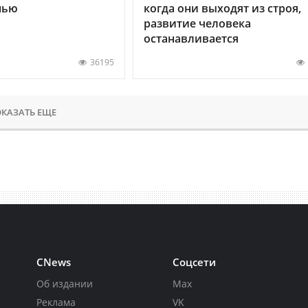
нью
когда они выходят из строя,
развитие человека
останавливается
36195
КАЗАТЬ ЕЩЕ
CNews
Соцсети
Об издании
Max
Реклама
VK