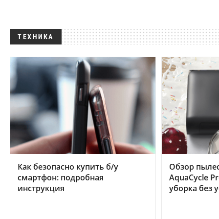
ТЕХНИКА
Как безопасно купить б/у
Обзор пылес
смартфон: подробная
AquaCycle Pr
инструкция
уборка без 