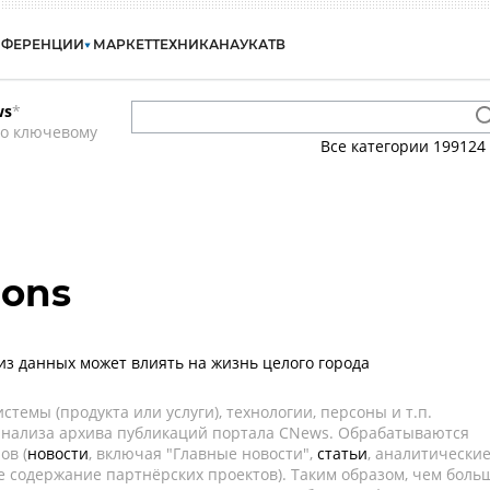
НФЕРЕНЦИИ
МАРКЕТ
ТЕХНИКА
НАУКА
ТВ
ws
*
по ключевому
Все категории
199124
ions
лиз данных может влиять на жизнь целого города
темы (продукта или услуги), технологии, персоны и т.п.
 анализа архива публикаций портала CNews. Обрабатываются
ов (
новости
, включая "Главные новости",
статьи
, аналитически
е содержание партнёрских проектов). Таким образом, чем боль