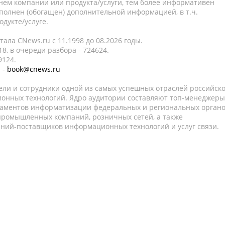
нем компании или продукта/услуги, тем более информативен
полнен (обогащен) дополнительной информацией, в т.ч.
дукте/услуге.
ала CNews.ru c 11.1998 до 08.2026 годы.
8, в очереди разбора - 724624.
9124.
 -
book@cnews.ru
ели и сотрудники одной из самых успешных отраслей российск
онных технологий. Ядро аудитории составляют топ-менеджеры
таментов информатизации федеральных и региональных орган
 промышленных компаний, розничных сетей, а также
аний-поставщиков информационных технологий и услуг связи.