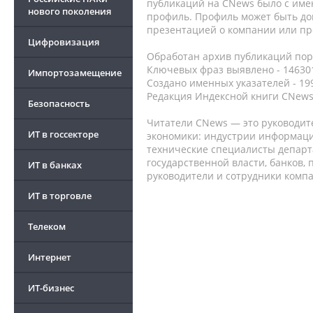
публикаций на CNews было с име
нового поколения
профиль. Профиль может быть до
презентацией о компании или про
Цифровизация
Обработан архив публикаций порт
Ключевых фраз выявлено - 146301
Импортозамещение
Создано именных указателей - 19
Редакция Индексной книги CNews
Безопасность
Читатели CNews — это руководит
ИТ в госсекторе
экономики: индустрии информаци
технические специалисты депар
государственной власти, банков,
ИТ в банках
руководители и сотрудники комп
ИТ в торговле
Телеком
Интернет
ИТ-бизнес