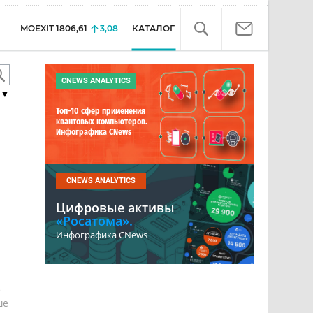
MOEXIT
1806,61
3,08
КАТАЛОГ
CNEWS ANALYTICS
▼
Топ-10 сфер применения
квантовых компьютеров.
Инфографика CNews
CNEWS ANALYTICS
Цифровые активы
«Росатома».
Инфографика CNews
е
ше