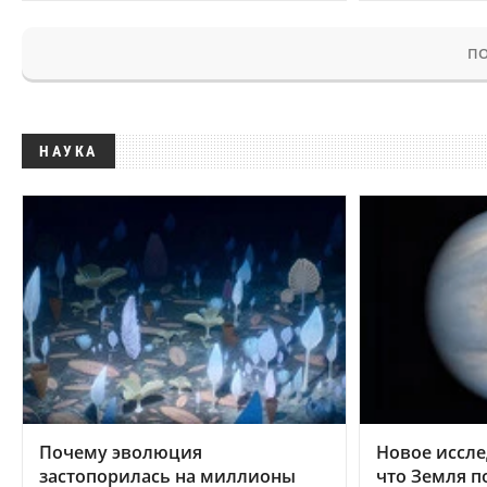
ПО
НАУКА
Почему эволюция
Новое иссле
застопорилась на миллионы
что Земля п