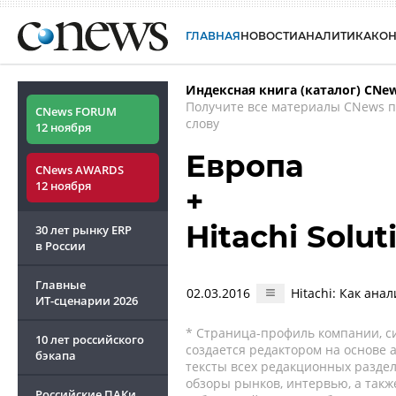
ГЛАВНАЯ
НОВОСТИ
АНАЛИТИКА
КО
Индексная книга (каталог) CNe
Получите все материалы CNews 
CNews FORUM
слову
12 ноября
Европа
CNews AWARDS
12 ноября
+
Hitachi Solut
30 лет рынку ERP
в России
Главные
02.03.2016
Hitachi: Как ана
ИТ-сценарии
2026
* Страница-профиль компании, сис
10 лет российского
создается редактором на основе
бэкапа
тексты всех редакционных раздел
обзоры рынков, интервью, а такж
Российские ПАКи