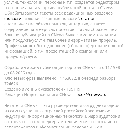
услуги), технологии, персоны и т.п. создается редактором
на основе анализа архива публикаций портала CNews.
Обрабатываются тексты всех редакционных разделов
(
новости
, включая "Главные новости",
статьи
,
аналитические обзоры рынков, интервью, а также
содержание партнёрских проектов). Таким образом, чем
больше публикаций на CNews было с именем компании
или продукта/услуги, тем более информативен профиль.
Профиль может быть дополнен (обогащен) дополнительной
информацией, в т.ч. презентацией о компании или
продукте/услуге.
Обработан архив публикаций портала CNews.ru c 11.1998
до 08.2026 годы.
Ключевых фраз выявлено - 1463082, в очереди разбора -
724626.
Создано именных указателей - 199149.
Редакция Индексной книги CNews -
book@cnews.ru
Читатели CNews — это руководители и сотрудники одной
из самых успешных отраслей российской экономики:
индустрии информационных технологий. Ядро аудитории
составляют топ-менеджеры и технические специалисты
департаментов информатизации федеральных и