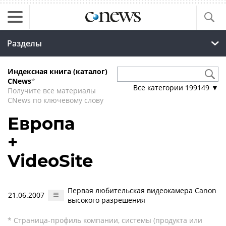
Разделы
Индексная книга (каталог)
CNews
*
Все категории
199149
▼
Получите все материалы
CNews по ключевому слову
Европа
+
VideoSite
Первая любительская видеокамера Canon
21.06.2007
высокого разрешения
* Страница-профиль компании, системы (продукта или