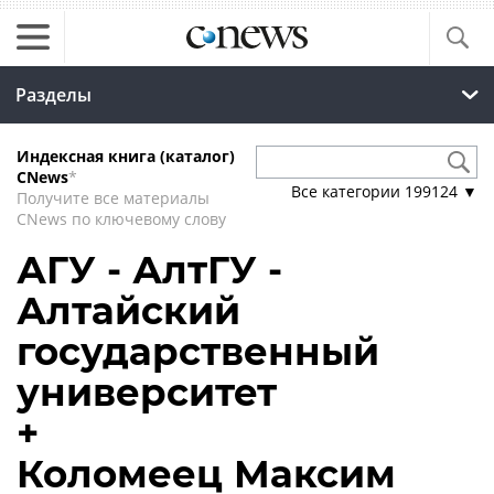
Разделы
Индексная книга (каталог)
CNews
*
Все категории
199124
▼
Получите все материалы
CNews по ключевому слову
АГУ - АлтГУ -
Алтайский
государственный
университет
+
Коломеец Максим