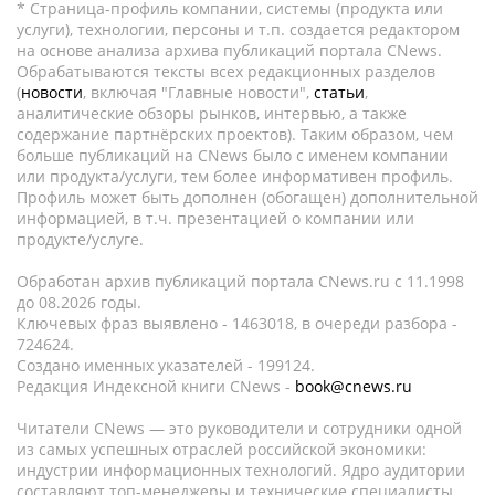
* Страница-профиль компании, системы (продукта или
услуги), технологии, персоны и т.п. создается редактором
на основе анализа архива публикаций портала CNews.
Обрабатываются тексты всех редакционных разделов
(
новости
, включая "Главные новости",
статьи
,
аналитические обзоры рынков, интервью, а также
содержание партнёрских проектов). Таким образом, чем
больше публикаций на CNews было с именем компании
или продукта/услуги, тем более информативен профиль.
Профиль может быть дополнен (обогащен) дополнительной
информацией, в т.ч. презентацией о компании или
продукте/услуге.
Обработан архив публикаций портала CNews.ru c 11.1998
до 08.2026 годы.
Ключевых фраз выявлено - 1463018, в очереди разбора -
724624.
Создано именных указателей - 199124.
Редакция Индексной книги CNews -
book@cnews.ru
Читатели CNews — это руководители и сотрудники одной
из самых успешных отраслей российской экономики:
индустрии информационных технологий. Ядро аудитории
составляют топ-менеджеры и технические специалисты