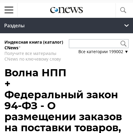
Разделы
Индексная книга (каталог)
CNews
*
Все категории
199002
▼
Получите все материалы
CNews по ключевому слову
Волна НПП
+
Федеральный закон
94-ФЗ - О
размещении заказов
на поставки товаров,