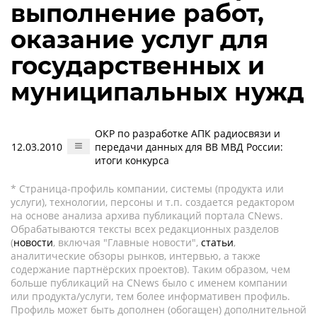
выполнение работ,
оказание услуг для
государственных и
муниципальных нужд
ОКР по разработке АПК радиосвязи и
12.03.2010
передачи данных для ВВ МВД России:
итоги конкурса
* Страница-профиль компании, системы (продукта или
услуги), технологии, персоны и т.п. создается редактором
на основе анализа архива публикаций портала CNews.
Обрабатываются тексты всех редакционных разделов
(
новости
, включая "Главные новости",
статьи
,
аналитические обзоры рынков, интервью, а также
содержание партнёрских проектов). Таким образом, чем
больше публикаций на CNews было с именем компании
или продукта/услуги, тем более информативен профиль.
Профиль может быть дополнен (обогащен) дополнительной