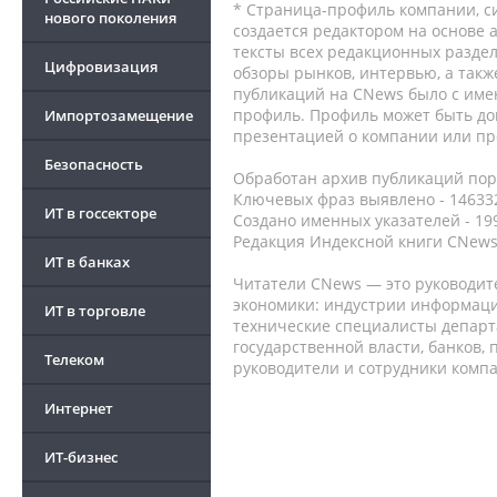
* Страница-профиль компании, сис
нового поколения
создается редактором на основе
тексты всех редакционных раздел
Цифровизация
обзоры рынков, интервью, а такж
публикаций на CNews было с име
профиль. Профиль может быть до
Импортозамещение
презентацией о компании или про
Безопасность
Обработан архив публикаций порт
Ключевых фраз выявлено - 146332
ИТ в госсекторе
Создано именных указателей - 19
Редакция Индексной книги CNews
ИТ в банках
Читатели CNews — это руководит
экономики: индустрии информаци
ИТ в торговле
технические специалисты депар
государственной власти, банков,
Телеком
руководители и сотрудники комп
Интернет
ИТ-бизнес