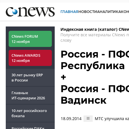
ГЛАВНАЯ
НОВОСТИ
АНАЛИТИКА
КО
Индексная книга (каталог) CNe
Получите все материалы CNews 
CNews FORUM
слову
12 ноября
Россия - ПФ
CNews AWARDS
12 ноября
Республика
+
30 лет рынку ERP
в России
Россия - ПФО
Главные
Вадинск
ИТ-сценарии
2026
10 лет российского
бэкапа
18.09.2014
МТС улучшила ка
Российские ПАКи