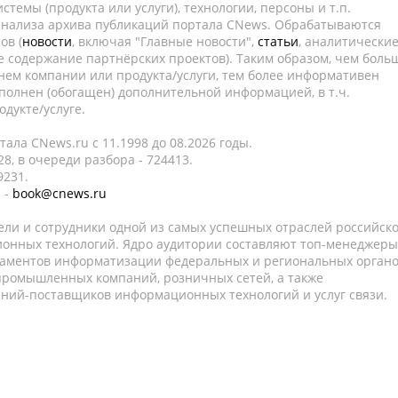
темы (продукта или услуги), технологии, персоны и т.п.
 анализа архива публикаций портала CNews. Обрабатываются
ов (
новости
, включая "Главные новости",
статьи
, аналитически
е содержание партнёрских проектов). Таким образом, чем боль
нем компании или продукта/услуги, тем более информативен
полнен (обогащен) дополнительной информацией, в т.ч.
дукте/услуге.
ала CNews.ru c 11.1998 до 08.2026 годы.
8, в очереди разбора - 724413.
9231.
 -
book@cnews.ru
ели и сотрудники одной из самых успешных отраслей российск
онных технологий. Ядро аудитории составляют топ-менеджеры
таментов информатизации федеральных и региональных орган
 промышленных компаний, розничных сетей, а также
аний-поставщиков информационных технологий и услуг связи.