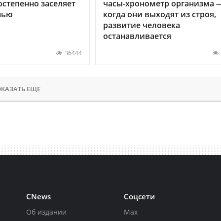
остепенно заселяет
часы-хронометр организма 
нью
когда они выходят из строя,
развитие человека
останавливается
36444
КАЗАТЬ ЕЩЕ
CNews
Соцсети
Об издании
Max