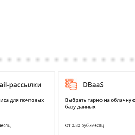
ail-рассылки
DBaaS
иса для почтовых
Выбрать тариф на облачну
базу данных
месяц
От 0.80 руб./месяц