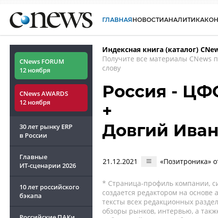
ГЛАВНАЯ
НОВОСТИ
АНАЛИТИКА
КО
Индексная книга (каталог) CNe
Получите все материалы CNews 
CNews FORUM
слову
12 ноября
Россия - ЦФ
CNews AWARDS
12 ноября
+
Довгий Ива
30 лет рынку ERP
в России
Главные
21.12.2021
«Позитроника» о
ИТ-сценарии
2026
* Страница-профиль компании, сис
10 лет российского
создается редактором на основе
бэкапа
тексты всех редакционных раздел
обзоры рынков, интервью, а такж
Российские ПАКи