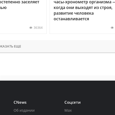
остепенно заселяет
часы-хронометр организма 
нью
когда они выходят из строя,
развитие человека
останавливается
36364
КАЗАТЬ ЕЩЕ
CNews
Соцсети
Об издании
Max