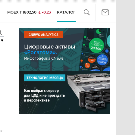
MOEXIT
1802,50
-0,23
КАТАЛОГ
CNEWS ANALYTICS
▼
Цифровые активы
«Росатома».
Инфографика CNews
ТЕХНОЛОГИЯ МЕСЯЦА
Как выбрать сервер
для ЦОД и не прогадать
в перспективе
е
ше