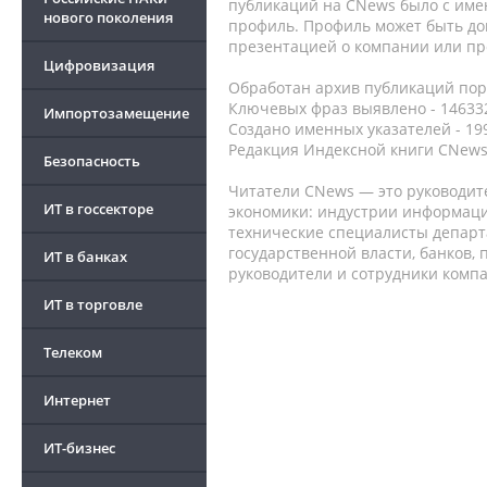
публикаций на CNews было с име
нового поколения
профиль. Профиль может быть до
презентацией о компании или про
Цифровизация
Обработан архив публикаций порт
Ключевых фраз выявлено - 146332
Импортозамещение
Создано именных указателей - 19
Редакция Индексной книги CNews
Безопасность
Читатели CNews — это руководит
ИТ в госсекторе
экономики: индустрии информаци
технические специалисты депар
государственной власти, банков,
ИТ в банках
руководители и сотрудники комп
ИТ в торговле
Телеком
Интернет
ИТ-бизнес