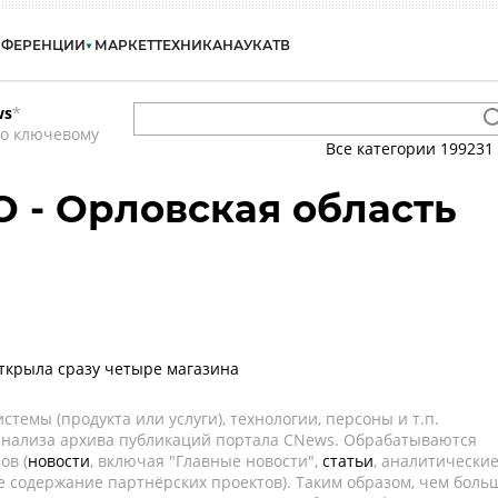
НФЕРЕНЦИИ
МАРКЕТ
ТЕХНИКА
НАУКА
ТВ
ws
*
по ключевому
Все категории
199231
О - Орловская область
н
ткрыла сразу четыре магазина
темы (продукта или услуги), технологии, персоны и т.п.
 анализа архива публикаций портала CNews. Обрабатываются
ов (
новости
, включая "Главные новости",
статьи
, аналитически
е содержание партнёрских проектов). Таким образом, чем боль