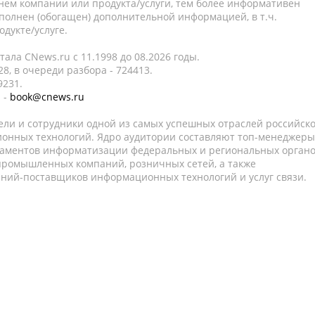
нем компании или продукта/услуги, тем более информативен
полнен (обогащен) дополнительной информацией, в т.ч.
дукте/услуге.
ала CNews.ru c 11.1998 до 08.2026 годы.
8, в очереди разбора - 724413.
9231.
 -
book@cnews.ru
ели и сотрудники одной из самых успешных отраслей российск
онных технологий. Ядро аудитории составляют топ-менеджеры
таментов информатизации федеральных и региональных орган
 промышленных компаний, розничных сетей, а также
аний-поставщиков информационных технологий и услуг связи.