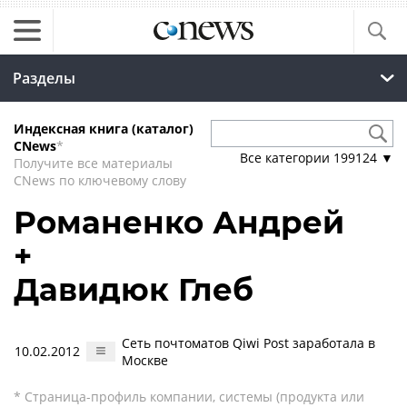
Разделы
Индексная книга (каталог)
CNews
*
Все категории
199124
▼
Получите все материалы
CNews по ключевому слову
Романенко Андрей
+
Давидюк Глеб
Сеть почтоматов Qiwi Post заработала в
10.02.2012
Москве
* Страница-профиль компании, системы (продукта или