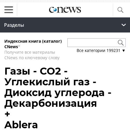
Разделы
Индексная книга (каталог)
CNews
*
Все категории
199231
▼
Получите все материалы
CNews по ключевому слову
Газы - CO2 -
Углекислый газ -
Диоксид углерода -
Декарбонизация
+
Ablera