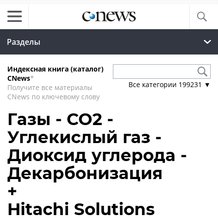
Разделы
Индексная книга (каталог)
CNews
*
Все категории
199231
▼
Получите все материалы
CNews по ключевому слову
Газы - CO2 -
Углекислый газ -
Диоксид углерода -
Декарбонизация
+
Hitachi Solutions