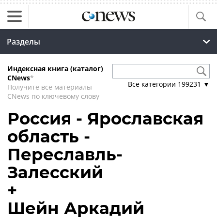
Разделы
Индексная книга (каталог)
CNews
*
Все категории
199231
▼
Получите все материалы
CNews по ключевому слову
Россия - Ярославская
область -
Переславль-
Залесский
+
Шейн Аркадий