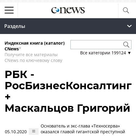
Разделы
Индексная книга (каталог)
CNews
*
Все категории
199124
▼
Получите все материалы
CNews по ключевому слову
РБК -
РосБизнесКонсалтинг
+
Маскальцов Григорий
Основатель и экс-глава «Техносерва»
05.10.2020
оказался главой гигантской преступной