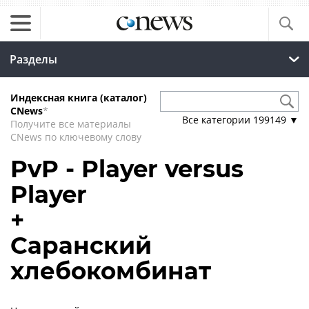
Разделы
Индексная книга (каталог)
CNews
*
Все категории
199149
▼
Получите все материалы
CNews по ключевому слову
PvP - Player versus
Player
+
Саранский
хлебокомбинат