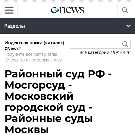
Разделы
Индексная книга (каталог)
CNews
*
Все категории
199124
▼
Получите все материалы
CNews по ключевому слову
Районный суд РФ -
Мосгорсуд -
Московский
городской суд -
Районные суды
Москвы