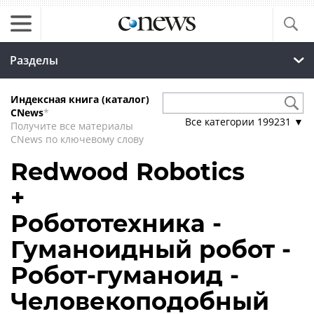
Разделы
Индексная книга (каталог)
CNews
*
Все категории
199231
▼
Получите все материалы
CNews по ключевому слову
Redwood Robotics
+
Робототехника -
Гуманоидный робот -
Робот-гуманоид -
Человекоподобный