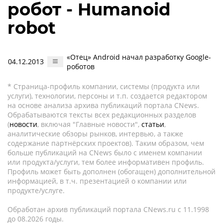
робот - Humanoid
robot
«Отец» Android начал разработку Google-
04.12.2013
роботов
* Страница-профиль компании, системы (продукта или
услуги), технологии, персоны и т.п. создается редактором
на основе анализа архива публикаций портала CNews.
Обрабатываются тексты всех редакционных разделов
(
новости
, включая "Главные новости",
статьи
,
аналитические обзоры рынков, интервью, а также
содержание партнёрских проектов). Таким образом, чем
больше публикаций на CNews было с именем компании
или продукта/услуги, тем более информативен профиль.
Профиль может быть дополнен (обогащен) дополнительной
информацией, в т.ч. презентацией о компании или
продукте/услуге.
Обработан архив публикаций портала CNews.ru c 11.1998
до 08.2026 годы.