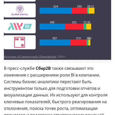
624
290
30
115
490
355
55
95
587
319
35
40
Источник: ИТ-маркетплейс CNewsMarket
, 2026 г.
В пресс-службе
Сбер2B
также связывают это
изменение с расширением роли BI в компании.
Системы бизнес-аналитики перестают быть
инструментом только для подготовки отчетов и
визуализации данных. Их используют для контроля
ключевых показателей, быстрого реагирования на
отклонения, поиска точек роста, оптимизации