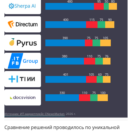
480
95
50
80
400
115
75
90
390
75
75
105
380
110
75
76
401
105
60
75
330
110
75
100
Источник: ИТ-маркетплейс CNewsMarket
, 2026 г.
Сравнение решений проводилось по уникальной