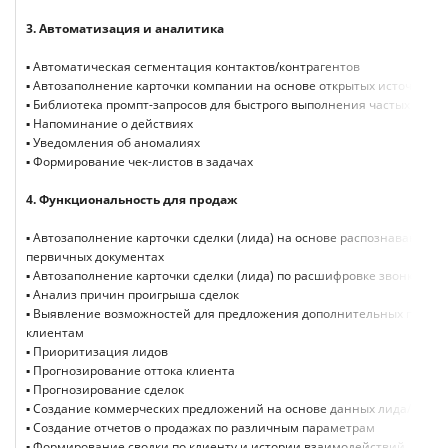
3.
Автоматизация и аналитика
▪ Автоматическая сегментация контактов/контрагентов
▪ Автозаполнение карточки компании на основе открытых источников
▪ Библиотека промпт-запросов для быстрого выполнения частых задач
▪ Напоминание о действиях
▪ Уведомления об аномалиях
▪ Формирование чек-листов в задачах
4.
Функциональность для продаж
▪ Автозаполнение карточки сделки (лида) на основе распознавания д
первичных документах
▪ Автозаполнение карточки сделки (лида) по расшифровке звонка
▪ Анализ причин проигрыша сделок
▪ Выявление возможностей для предложения дополнительных продукт
клиентам
▪ Приоритизация лидов
▪ Прогнозирование оттока клиента
▪ Прогнозирование сделок
▪ Создание коммерческих предложений на основе данных лида/прод
▪ Создание отчетов о продажах по различным параметрам
▪ Формирование сводки по клиенту и истории взаимодействий