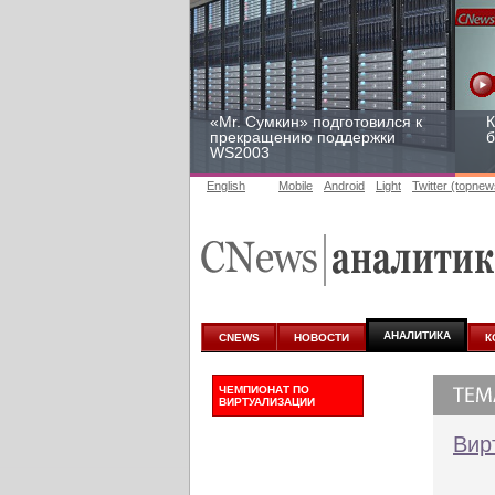
«Mr. Сумкин» подготовился к
К
прекращению поддержки
б
WS2003
English
Mobile
Android
Light
Twitter (topnew
Заоблачная оптимизация:
Р
как Faberlic изменил подход
2
к аналитике
у
АНАЛИТИКА
CNEWS
НОВОСТИ
К
ЧЕМПИОНАТ ПО
ВИРТУАЛИЗАЦИИ
Вир