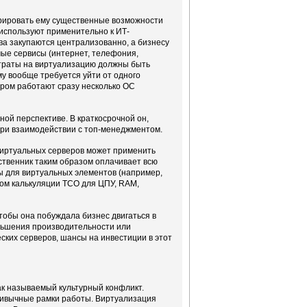
рировать ему существенные возможности
 используют применительно к ИТ-
а закупаются централизованно, а бизнесу
емые сервисы (интернет, телефония,
атраты на виртуализацию должны быть
у вообще требуется уйти от одного
ором работают сразу несколько ОС
ной перспективе. В краткосрочной он,
при взаимодействии с топ-менеджментом.
виртуальных серверов может применить
твенник таким образом оплачивает всю
ы для виртуальных элементов (например,
том калькуляции ТСО для ЦПУ, RAM,
чтобы она побуждала бизнес двигаться в
еньшения производительности или
ских серверов, шансы на инвестиции в этот
ак называемый культурный конфликт.
ривычные рамки работы. Виртуализация