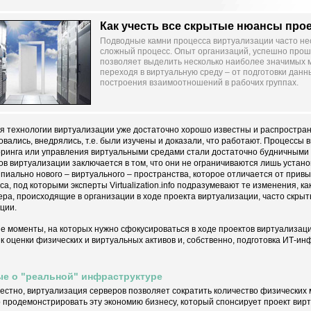
Как учесть все скрытые нюансы про
Подводные камни процесса виртуализации часто не
сложный процесс. Опыт организаций, успешно проше
позволяет выделить несколько наиболее значимых 
переходя в виртуальную среду – от подготовки данны
построения взаимоотношений в рабочих группах.
я технологии виртуализации уже достаточно хорошо известны и распростра
овались, внедрялись, т.е. были изучены и доказали, что работают. Процессы
ринга или управления виртуальными средами стали достаточно будничными 
ов виртуализации заключается в том, что они не ограничиваются лишь устано
пиально нового – виртуального – пространства, которое отличается от прив
са, под которыми эксперты Virtualization.info подразумевают те изменения, к
ера, происходящие в организации в ходе проекта виртуализации, часто скры
ции.
е моменты, на которых нужно сфокусироваться в ходе проектов виртуализаци
к оценки физических и виртуальных активов и, собственно, подготовка ИТ-и
е о "реальной" инфраструктуре
вестно, виртуализация серверов позволяет сократить количество физических 
 продемонстрировать эту экономию бизнесу, который спонсирует проект ви