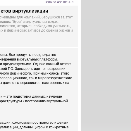
версия для печати
ектов виртуализации
очевидны для компаний, берущихся за этот
дших "бури" в виртуальных водах,
моментов, которые необходимо учитывать,
х и физических активов до оценки рисков и
нены. Все продукты неоднократно
 внедрения виртуальных платформ,
и предсказуемыми. Однако важный аспект
вкой ПО. Здесь речь идет о построении
ычного физического. Причем нюансы этого
ак операционного, так и мировоззренческого
ты даже от специалистов, настроенных на
и – это подготовка данных, изучение
нфраструктуры к построению виртуальной
машин, сэкономив пространство и деньги.
ртуализации, должны цифры и конкретные