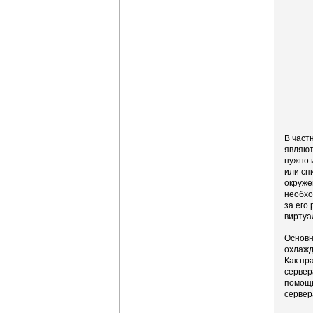
В част
являют
нужно 
или сп
окруже
необхо
за его
виртуа
Основн
охлажд
Как пр
сервер
помощь
сервер