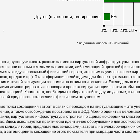
* по данным опроса 312 компаний
ности, нужно учитывать разные элементы виртуальной инфраструктуры - хос
ся ли они новыми сетевыми элементами, либо миграцией прежней физическо
иметь в виду изначальный физический сервер, что с ним случилось после вир
исан, продан и пр.). Эта информация необходима для более тщательного кон
ния и точной калькуляции экономии на стоимости владения. Еженедельно и
димо демонстрировать и спонсорам проекта виртуализации – с тем чтобы он
 реализацией. Кроме того, необходимо собирать любые другие данные, связа
льной среде в сопоставлении с физическим окружением.
ые точки сокращения затрат в связи с переходом на виртуализацию – это ум
ение, а также освобождение пространства в ЦОД. Можно оценить в целом эк
авило, виртуальные инфраструктуры строятся по сценарию ферм или кластеро
ах. Здесь используется практически идентичное оборудование для хост-серве
ю калькуляторов, предлагаемых вендорами), затраты на электроэнергию и о
а, а затем оценить сокращение этого показателя при миграции части систем