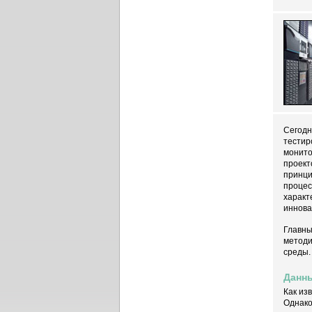
Сегодн
тестир
монито
проект
принци
процес
характ
иннова
Главны
методи
среды.
Данны
Как из
Однако