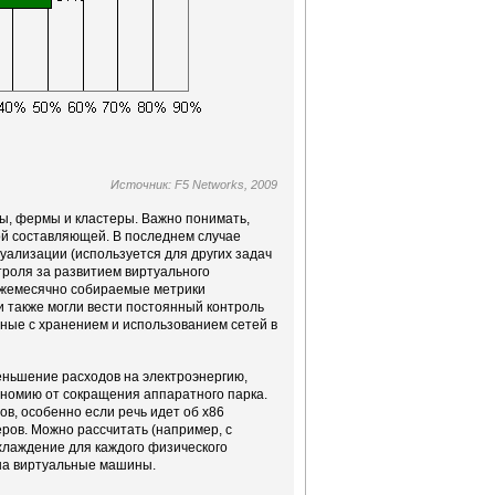
Источник: F5 Networks, 2009
ты, фермы и кластеры. Важно понимать,
й составляющей. В последнем случае
туализации (используется для других задач
троля за развитием виртуального
 ежемесячно собираемые метрики
и также могли вести постоянный контроль
нные с хранением и использованием сетей в
еньшение расходов на электроэнергию,
ономию от сокращения аппаратного парка.
в, особенно если речь идет об х86
ров. Можно рассчитать (например, с
хлаждение для каждого физического
 на виртуальные машины.