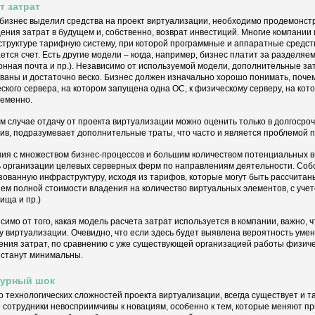
т затрат
бизнес выделил средства на проект виртуализации, необходимо продемонст
ения затрат в будущем и, собственно, возврат инвестиций. Многие компании
труктуре тарифную систему, при которой программные и аппаратные средств
ется счет. Есть другие модели – когда, например, бизнес платит за разделя
онная почта и пр.). Независимо от используемой модели, дополнительные з
ваны и достаточно веско. Бизнес должен изначально хорошо понимать, почем
ского сервера, на котором запущена одна ОС, к физическому серверу, на кот
еменно.
м случае отдачу от проекта виртуализации можно оценить только в долгосроч
ив, подразумевает дополнительные траты, что часто и является проблемой 
ия с множеством бизнес-процессов и большим количеством потенциальных 
 организации целевых серверных ферм по направлениям деятельности. Собс
зованную инфраструктуру, исходя из тарифов, которые могут быть рассчитан
ем полной стоимости владения на количество виртуальных элементов, с уче
ища и пр.)
симо от того, какая модель расчета затрат используется в компании, важно, 
у виртуализации. Очевидно, что если здесь будет выявлена вероятность ум
ения затрат, по сравнению с уже существующей организацией работы физиче
 станут минимальны.
турный шок
 технологических сложностей проекта виртуализации, всегда существует и т
 сотрудники невосприимчивы к новациям, особенно к тем, которые меняют п