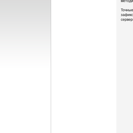
методи
Точные
зафикс
сервер