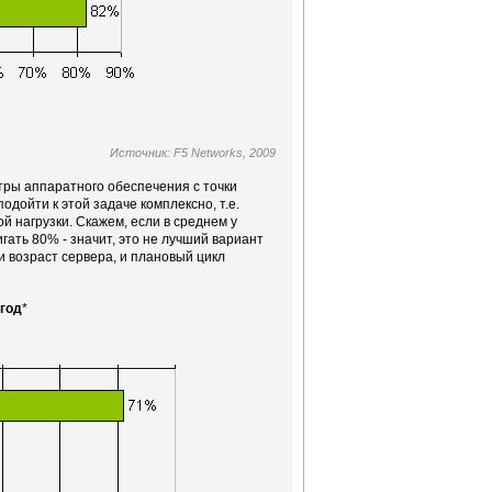
Источник: F5 Networks, 2009
тры аппаратного обеспечения с точки
одойти к этой задаче комплексно, т.е.
й нагрузки. Скажем, если в среднем у
гать 80% - значит, это не лучший вариант
 возраст сервера, и плановый цикл
год
*