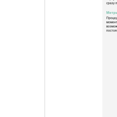
сразу 
Метри
Процед
момент
возмож
постоя