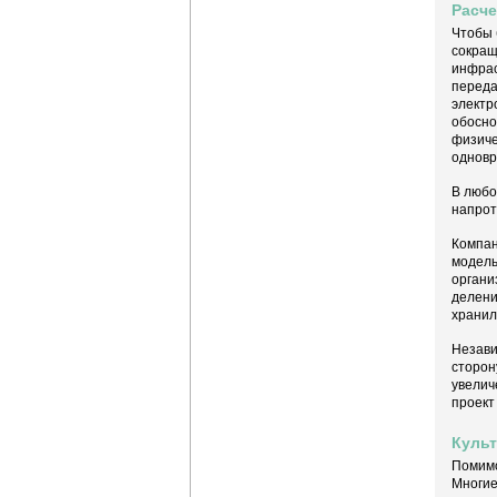
Расче
Чтобы 
сокращ
инфрас
переда
электр
обосно
физиче
одновр
В любо
напрот
Компан
модель
органи
делени
хранил
Незави
сторон
увелич
проект
Куль
Помимо
Многие