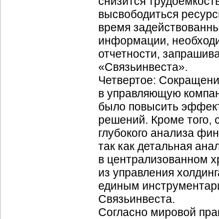
снизится трудоемкость
высвободиться ресурс
время задействованны
информации, необходи
отчетности, запрашив
«Связьинвеста».
Четвертое: Сокращени
в управляющую компан
было повысить эффек
решений. Кроме того,
глубокого анализа
фин
так как детальная ан
в централизованном х
из управления холдинг
единым инструментари
Связьинвеста.
Согласно мировой прак