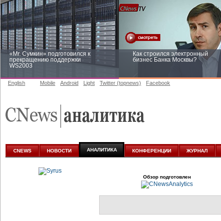
«Mr. Сумкин» подготовился к
Как строился электронный
прекращению поддержки
бизнес Банка Москвы?
WS2003
English
Mobile
Android
Light
Twitter (topnews)
Facebook
Заоблачная оптимизация: как
Рейтинг CNewsInfrastructure 20
Faberlic изменил подход к
приглашаем участвовать
аналитике
АНАЛИТИКА
CNEWS
НОВОСТИ
КОНФЕРЕНЦИИ
ЖУРНАЛ
Обзор подготовлен