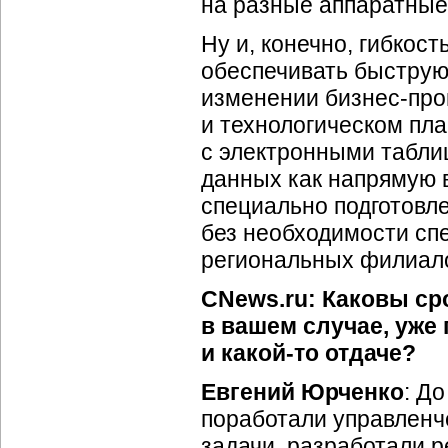
на разные аппаратные
Ну и, конечно, гибкос
обеспечивать быструю
изменении
бизнес-про
и технологическом пл
с электронными табли
данных как напрямую в
специально подготовл
без необходимости сп
региональных филиал
CNews.ru: Каковы ср
в вашем случае, уже
и
какой-то
отдаче?
Евгений Юрченко
: Д
поработали управленч
задачи, разработали р