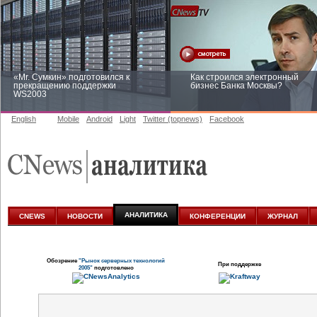
«Mr. Сумкин» подготовился к
Как строился электронный
прекращению поддержки
бизнес Банка Москвы?
WS2003
English
Mobile
Android
Light
Twitter (topnews)
Facebook
Заоблачная оптимизация: как
Рейтинг CNewsInfrastructure 20
Faberlic изменил подход к
приглашаем участвовать
аналитике
АНАЛИТИКА
CNEWS
НОВОСТИ
КОНФЕРЕНЦИИ
ЖУРНАЛ
Обозрение
"Рынок серверных технологий
При поддержке
2005"
подготовлено