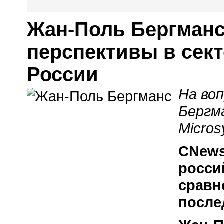
Жан-Поль Бергман
перспективы в сект
России
На во
Бергм
Micros
CNews
росси
сравн
после