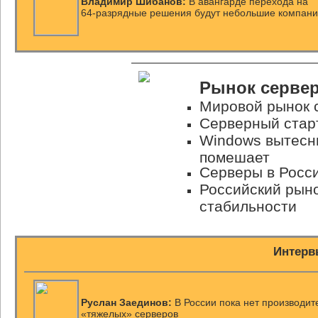
Владимир Шибанов:
В авангарде перехода на
64-разрядные
решения будут небольшие компан
Рынок сервер
Мировой рынок 
Серверный стар
Windows вытесни
помешает
Серверы в Росси
Российский рыно
стабильности
Интерв
Руслан Заединов:
В России пока нет производит
«тяжелых» серверов