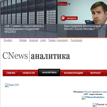
«Mr. Сумкин» подготовился к
Как строился электронный
прекращению поддержки
бизнес Банка Москвы?
WS2003
English
Mobile
Android
Light
Twitter (topnews)
Facebook
Заоблачная оптимизация: как
Рейтинг CNewsInfrastructure 20
Faberlic изменил подход к
приглашаем участвовать
аналитике
АНАЛИТИКА
CNEWS
НОВОСТИ
КОНФЕРЕНЦИИ
ЖУРНАЛ
Обозрение
"Рынок серверных техн
2005"
подготовлено