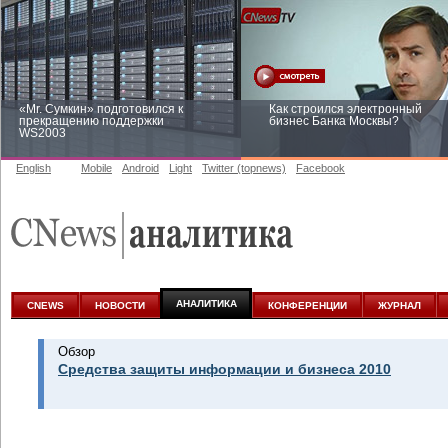
«Mr. Сумкин» подготовился к
Как строился электронный
прекращению поддержки
бизнес Банка Москвы?
WS2003
English
Mobile
Android
Light
Twitter (topnews)
Facebook
Заоблачная оптимизация: как
Рейтинг CNewsInfrastructure 20
Faberlic изменил подход к
приглашаем участвовать
аналитике
АНАЛИТИКА
CNEWS
НОВОСТИ
КОНФЕРЕНЦИИ
ЖУРНАЛ
Обзор
Средства защиты информации и бизнеса 2010