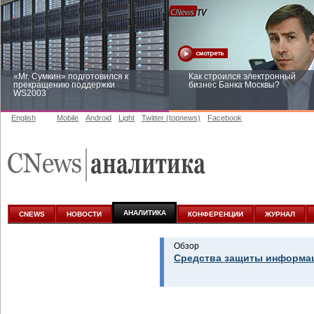
«Mr. Сумкин» подготовился к
Как строился электронный
прекращению поддержки
бизнес Банка Москвы?
WS2003
English
Mobile
Android
Light
Twitter (topnews)
Facebook
Заоблачная оптимизация: как
Рейтинг CNewsInfrastructure 20
Faberlic изменил подход к
приглашаем участвовать
аналитике
АНАЛИТИКА
CNEWS
НОВОСТИ
КОНФЕРЕНЦИИ
ЖУРНАЛ
Обзор
Средства защиты информац