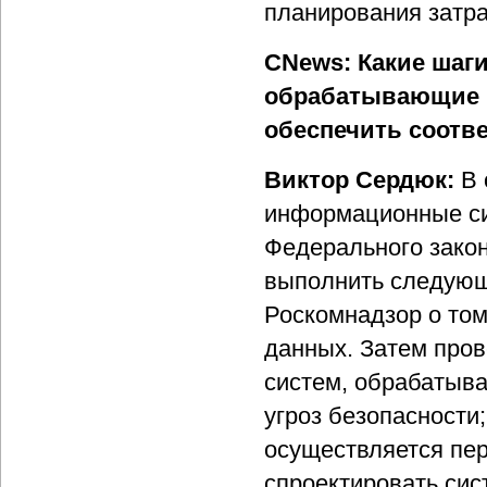
планирования затр
CNews: Какие шаг
обрабатывающие п
обеспечить соотв
Виктор Сердюк:
В 
информационные си
Федерального зако
выполнить следующ
Роскомнадзор о том
данных. Затем про
систем, обрабатыв
угроз безопасности
осуществляется пер
спроектировать си