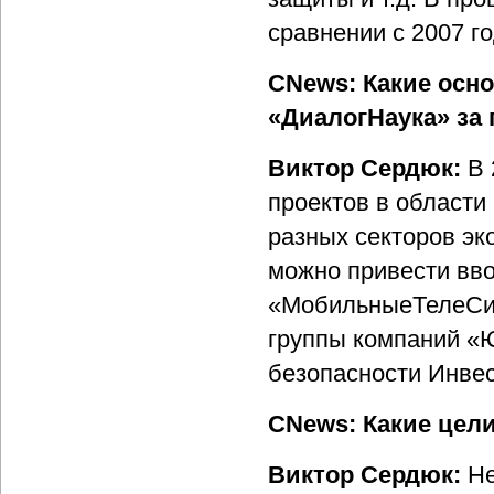
сравнении с 2007 г
CNews: Какие осн
«ДиалогНаука» за
Виктор Сердюк:
В 
проектов в области
разных секторов эк
можно привести вв
«МобильныеТелеСис
группы компаний «
безопасности Инве
CNews: Какие цели
Виктор Сердюк:
Не