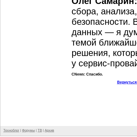
Олег Самарин
сбора, анализа
безопасности. 
данных — я дум
темой ближайшег
решения, котор
у
сервис-прова
CNews: Спасибо.
Вернуться
Техноблог
|
Форумы
|
ТВ
|
Архив