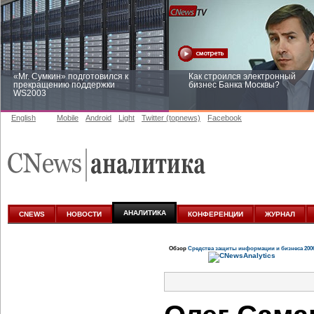
«Mr. Сумкин» подготовился к
Как строился электронный
прекращению поддержки
бизнес Банка Москвы?
WS2003
English
Mobile
Android
Light
Twitter (topnews)
Facebook
Заоблачная оптимизация: как
Рейтинг CNewsInfrastructure 20
Faberlic изменил подход к
приглашаем участвовать
аналитике
АНАЛИТИКА
CNEWS
НОВОСТИ
КОНФЕРЕНЦИИ
ЖУРНАЛ
Обзор
Средства защиты информации и бизнеса 200