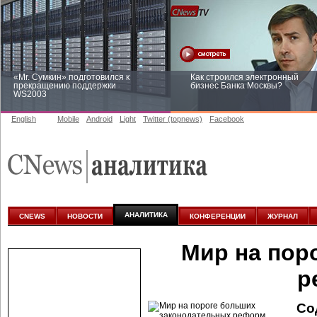
«Mr. Сумкин» подготовился к
Как строился электронный
прекращению поддержки
бизнес Банка Москвы?
WS2003
English
Mobile
Android
Light
Twitter (topnews)
Facebook
Заоблачная оптимизация: как
Рейтинг CNewsInfrastructure 20
Faberlic изменил подход к
приглашаем участвовать
аналитике
АНАЛИТИКА
CNEWS
НОВОСТИ
КОНФЕРЕНЦИИ
ЖУРНАЛ
Мир на пор
р
Со