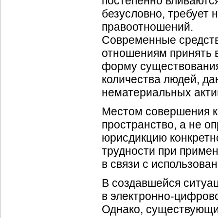
постепенно вливаются
безусловно, требует 
правоотношений.
Современные средств
отношениям принять в
форму существования
количества людей, д
нематериальных акти
Местом совершения к
пространство, а не о
юрисдикцию конкретно
трудности при приме
в связи с использова
В создавшейся ситуа
в электронно-цифрово
Однако, существующи