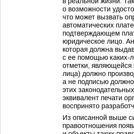
в реальной жизни. Та
о возможности удосто
что может вызвать оп
автоматических плате
подтверждающем плате
юридическое лицо. Ан
которая должна выда
с ее помощью каких-л
отметки, являющейся
лица) должно произво
а не подписью должно
этих законодательны
эквивалент печати ор
воспринято разработч
Из описанной выше с
правоотношения появ
и объекты таких прав