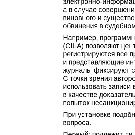
электронно-информац
а в случае совершени
виновного и существе
обвинения в судебном
Например, программны
(США) позволяют цен
регистрируются все п
и представляющие инт
журналы фиксируют са
С точки зрения автор
использовать записи
в качестве доказател
попыток несанкционир
При установке подоб
вопроса.
Первый: подлежит ли