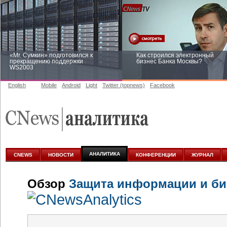
«Mr. Сумкин» подготовился к
Как строился электронный
прекращению поддержки
бизнес Банка Москвы?
WS2003
English
Mobile
Android
Light
Twitter (topnews)
Facebook
Заоблачная оптимизация: как
Рейтинг CNewsInfrastructure 20
Faberlic изменил подход к
приглашаем участвовать
аналитике
АНАЛИТИКА
CNEWS
НОВОСТИ
КОНФЕРЕНЦИИ
ЖУРНАЛ
Обзор
Защита информации и биз