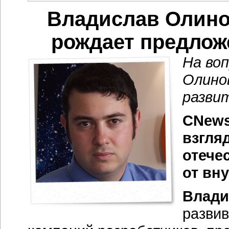
Владислав Олинов
рождает предложе
На во
Олино
развит
CNews
взгля
отече
от вн
Влади
развив