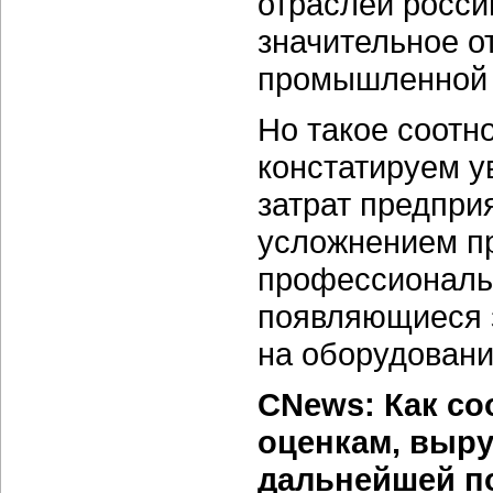
отраслей россий
значительное о
промышленной 
Но такое соотн
констатируем у
затрат предприя
усложнением пр
профессиональ
появляющиеся з
на оборудовани
CNews: Как со
оценкам, выру
дальнейшей по