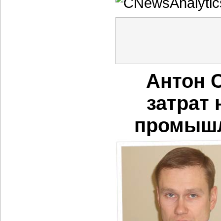
Антон 
затрат 
промышл