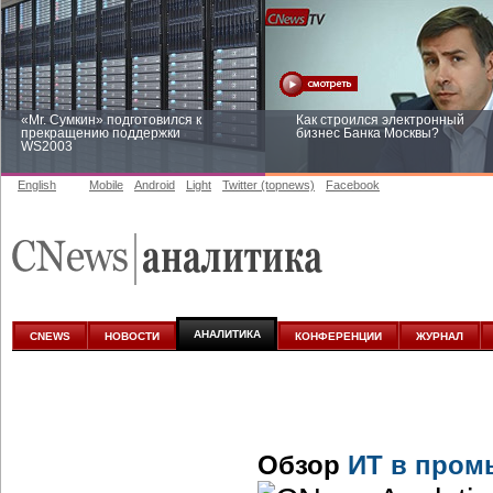
«Mr. Сумкин» подготовился к
Как строился электронный
прекращению поддержки
бизнес Банка Москвы?
WS2003
English
Mobile
Android
Light
Twitter (topnews)
Facebook
Заоблачная оптимизация: как
Рейтинг CNewsInfrastructure 20
Faberlic изменил подход к
приглашаем участвовать
аналитике
АНАЛИТИКА
CNEWS
НОВОСТИ
КОНФЕРЕНЦИИ
ЖУРНАЛ
Обзор
ИТ в пром