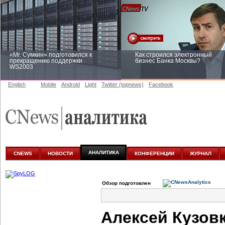
«Mr. Сумкин» подготовился к
Как строился электронный
прекращению поддержки
бизнес Банка Москвы?
WS2003
English
Mobile
Android
Light
Twitter (topnews)
Facebook
Заоблачная оптимизация: как
Рейтинг CNewsInfrastructure 20
Faberlic изменил подход к
приглашаем участвовать
аналитике
АНАЛИТИКА
CNEWS
НОВОСТИ
КОНФЕРЕНЦИИ
ЖУРНАЛ
Обзор подготовлен
Алексей Кузов