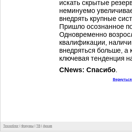
искать скрытые резерв
неминуемо увеличивает
внедрять крупные сис
Пришло осознанное по
Одновременно возрос
квалификации, наличии
внедряться больше, а 
ключевая тенденция н
CNews: Спасибо
.
Вернуться
Техноблог
|
Форумы
|
ТВ
|
Архив