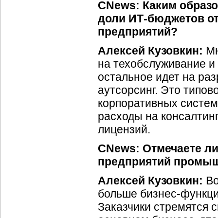
CNews:
Каким образо
доли
ИТ-бюджетов
от
предприятий?
Алексей Кузовкин:
Мн
на техобслуживание и
остальное идет на ра
аутсорсинг. Это типов
корпоративных систем
расходы на консалтинг
лицензий.
CNews: Отмечаете л
предприятий промы
Алексей Кузовкин:
Во
больше
бизнес-функц
Заказчики стремятся с