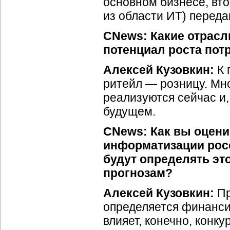
основном бизнесе, вто
из области ИТ) перед
CNews: Какие отрасл
потенциал роста пот
Алексей Кузовкин:
К 
ритейл — розницу. Мно
реализуются сейчас и
будущем.
CNews: Как вы оцен
информатизации рос
будут определять эт
прогнозам?
Алексей Кузовкин:
Пр
определяется финанси
влияет, конечно, конк