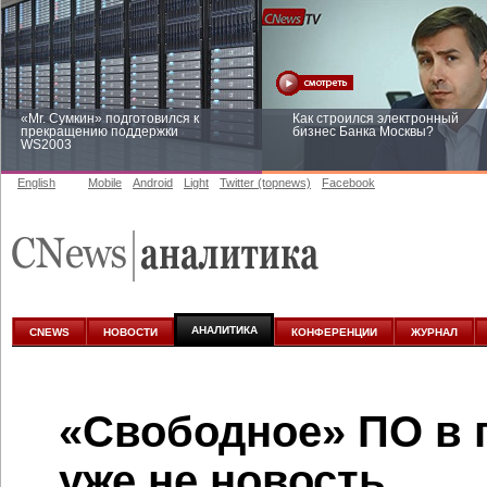
«Mr. Сумкин» подготовился к
Как строился электронный
прекращению поддержки
бизнес Банка Москвы?
WS2003
English
Mobile
Android
Light
Twitter (topnews)
Facebook
Заоблачная оптимизация: как
Рейтинг CNewsInfrastructure 20
Faberlic изменил подход к
приглашаем участвовать
аналитике
АНАЛИТИКА
CNEWS
НОВОСТИ
КОНФЕРЕНЦИИ
ЖУРНАЛ
«Свободное» ПО в 
уже не новость