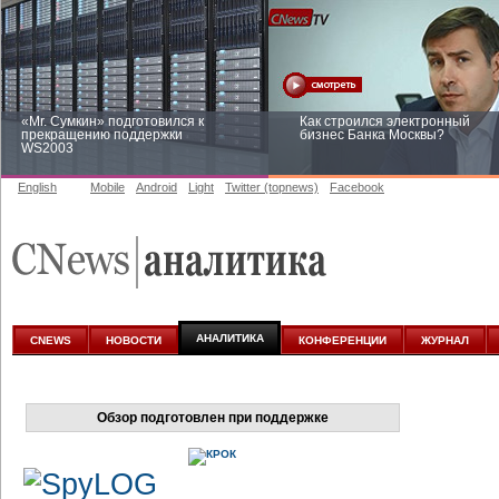
«Mr. Сумкин» подготовился к
Как строился электронный
прекращению поддержки
бизнес Банка Москвы?
WS2003
English
Mobile
Android
Light
Twitter (topnews)
Facebook
Заоблачная оптимизация: как
Рейтинг CNewsInfrastructure 20
Faberlic изменил подход к
приглашаем участвовать
аналитике
АНАЛИТИКА
CNEWS
НОВОСТИ
КОНФЕРЕНЦИИ
ЖУРНАЛ
Обзор подготовлен при поддержке