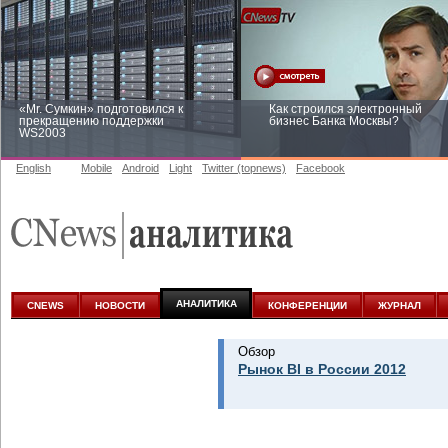
«Mr. Сумкин» подготовился к
Как строился электронный
прекращению поддержки
бизнес Банка Москвы?
WS2003
English
Mobile
Android
Light
Twitter (topnews)
Facebook
Заоблачная оптимизация: как
Рейтинг CNewsInfrastructure 20
Faberlic изменил подход к
приглашаем участвовать
аналитике
АНАЛИТИКА
CNEWS
НОВОСТИ
КОНФЕРЕНЦИИ
ЖУРНАЛ
Обзор
Рынок BI в России 2012