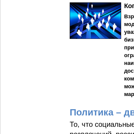
Ко
Взр
мод
ува
биз
при
огр
наи
дос
ком
мож
мар
Политика – д
То, что социальны