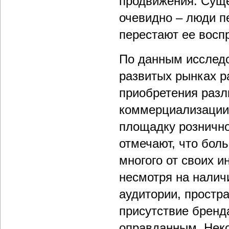
продвижения. Суще
очевидно – люди 
перестают ее восп
По данным исследо
развитых рынках р
приобретения разл
коммерциализации 
площадку рознично
отмечают, что бол
многого от своих и
несмотря на налич
аудитории, простр
присутствие бренд
оправданным. Неко