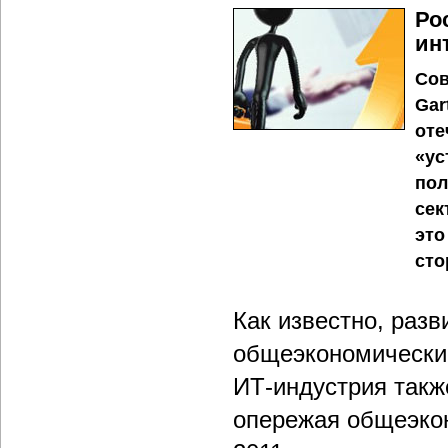
Ро
ин
Сов
Gar
оте
«ус
пол
сек
это
сто
Как известно, раз
общеэкономическим
ИТ-индустрия такж
опережая общеэкон