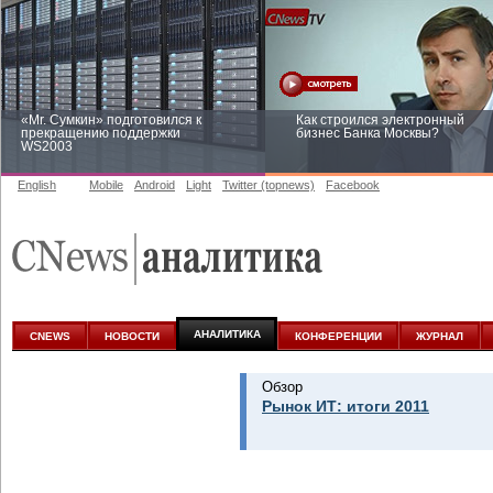
«Mr. Сумкин» подготовился к
Как строился электронный
прекращению поддержки
бизнес Банка Москвы?
WS2003
English
Mobile
Android
Light
Twitter (topnews)
Facebook
Заоблачная оптимизация: как
Рейтинг CNewsInfrastructure 20
Faberlic изменил подход к
приглашаем участвовать
аналитике
АНАЛИТИКА
CNEWS
НОВОСТИ
КОНФЕРЕНЦИИ
ЖУРНАЛ
Обзор
Рынок ИТ: итоги 2011