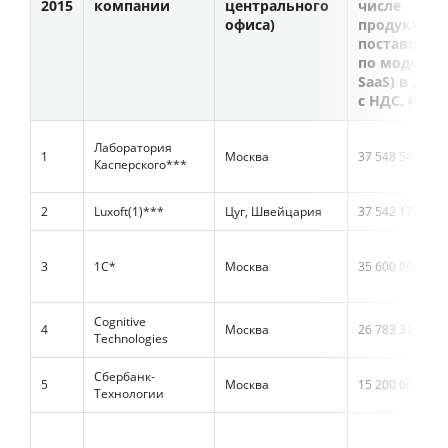
2015
компании
центрального
числе
офиса)
продукты,
поставляем
по модели
SaaS) в 2015 
с НДС, ₽тыс.
Лаборатория
1
Москва
37 548 540
Касперского***
2
Luxoft(1)***
Цуг, Швейцария
37 542 172
3
1С*
Москва
35 600 000
Cognitive
4
Москва
26 783 371
Technologies
Сбербанк-
5
Москва
15 200 000
Технологии