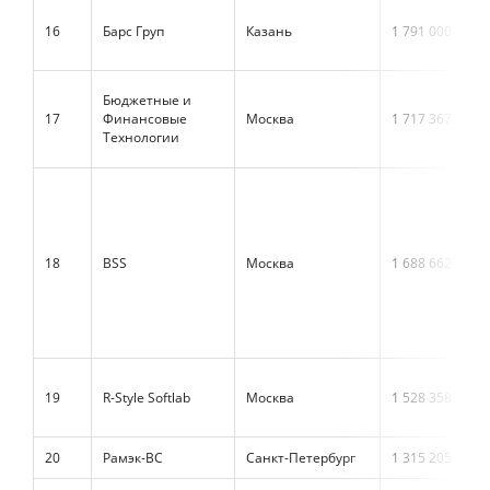
16
Барс Груп
Казань
1 791 000
Бюджетные и
17
Финансовые
Москва
1 717 367
Технологии
18
BSS
Москва
1 688 662
19
R-Style Softlab
Москва
1 528 358
20
Рамэк-ВС
Санкт-Петербург
1 315 205