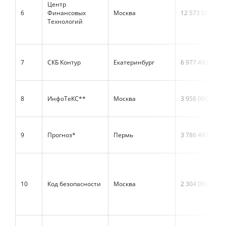
Центр
6
Финансовых
Москва
12 573 014
Технологий
7
СКБ Контур
Екатеринбург
6 977 492
8
ИнфоТеКС**
Москва
3 958 006
9
Прогноз*
Пермь
3 786 493
10
Код безопасности
Москва
2 304 051