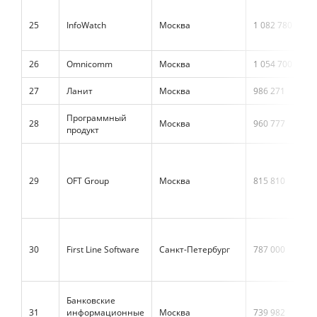
25
InfoWatch
Москва
1 082 780
26
Omnicomm
Москва
1 054 700
27
Ланит
Москва
986 271
Программный
28
Москва
960 777
продукт
29
OFT Group
Москва
815 810
30
First Line Software
Санкт-Петербург
787 000
Банковские
31
информационные
Москва
739 982