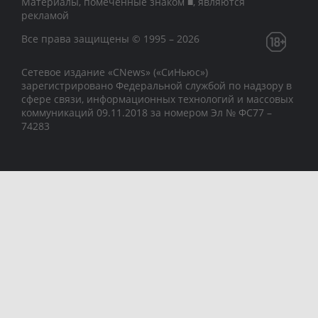
Материалы, помеченные знаком ■, являются
рекламой
Все права защищены © 1995 – 2026
Сетевое издание «CNews» («СиНьюс»)
зарегистрировано Федеральной службой по надзору в
сфере связи, информационных технологий и массовых
коммуникаций 09.11.2018 за номером Эл № ФС77 –
74283