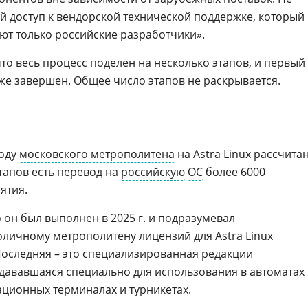
 доступ к вендорской технической поддержке, который 
ют только российские разработчики».
то весь процесс поделен на несколько этапов, и первый
же завершен. Общее число этапов не раскрывается.
воду
московского метрополитена
на Astra Linux рассчита
этапов есть перевод на
российскую
ОС
более 6000
ятия.
о он был выполнен в 2025 г. и подразумевал
оличному метрополитену лицензий для Astra Linux
 Последняя – это специализированная редакции
здававшаяся специально для использования в автоматах
ционных терминалах и турникетах.