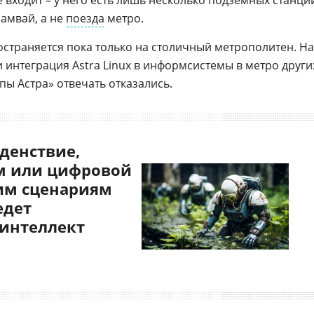
е входит – у него есть лишь несколько подземных станци
амвай, а не
поезда
метро.
остраняется пока только на столичный метрополитен. На
 интеграция Astra Linux в информсистемы в метро други
пы Астра» отвечать отказались.
денствие,
 или цифровой
им сценариям
едет
 интеллект