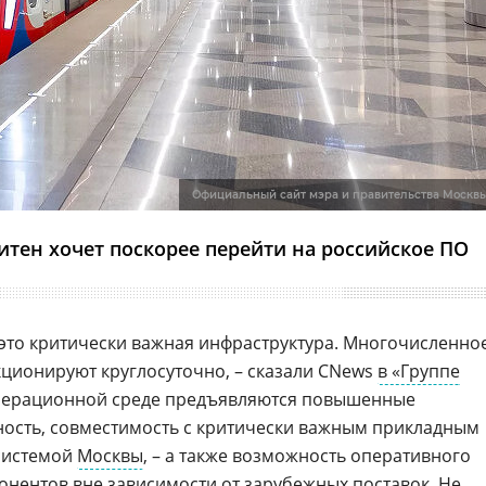
Официальный сайт мэра и правительства Москв
тен хочет поскорее перейти на российское ПО
это критически важная инфраструктура. Многочисленно
ционируют круглосуточно, – сказали CNews
в «Группе
к операционной среде предъявляются повышенные
ность, совместимость с критически важным прикладным
 системой
Москвы
, – а также возможность оперативного
нентов вне зависимости от зарубежных поставок. Не