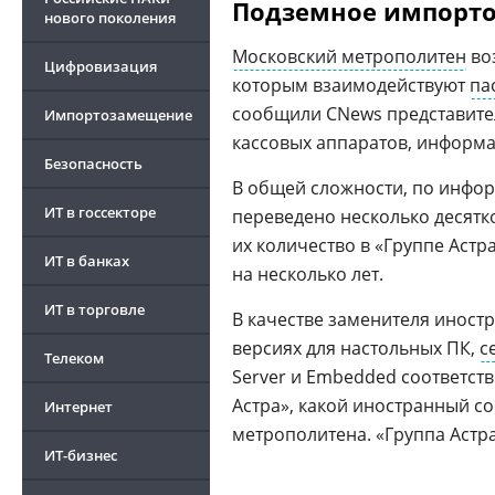
Подземное импорт
нового поколения
Московский метрополитен
во
Цифровизация
которым взаимодействуют
па
сообщили CNews представите
Импортозамещение
кассовых аппаратов, информа
Безопасность
В общей сложности, по инфор
ИТ в госсекторе
переведено несколько десятк
их количество в «Группе Астр
ИТ в банках
на несколько лет.
ИТ в торговле
В качестве заменителя иност
версиях для настольных ПК,
с
Телеком
Server и Embedded соответст
Астра», какой иностранный со
Интернет
метрополитена. «Группа Астра
ИТ-бизнес