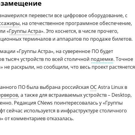
озамещение
знамерился перевести все цифровое оборудование, с
ссажиры
, на отечественное программное обеспечение,
ли «
Группы Астра
». Это коснется, в числе прочего,
ционных терминалов и аппаратов по продаже билетов.
мации «Группы Астра», на суверенное ПО будет
ов тысяч устройств по всей столичной
подземке
. Точное
а» не раскрыли, но сообщили, что весь проект растянется
ранного ПО была выбрана российская
ОС
Astra Linux в
ерверов
, а также для встраиваемых устройств – Desktop,
венно. Редакция CNews поинтересовалась у «Группы
фт сейчас используется в инфраструктуре столичного
» от комментариев отказалась.