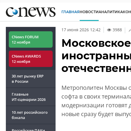
ГЛАВНАЯ
НОВОСТИ
АНАЛИТИКА
КО
|
17 июня 2026 12:42
3988
CNews FORUM
Московское
12 ноября
иностранны
CNews AWARDS
12 ноября
отечествен
30 лет рынку ERP
в России
Метрополитен Москвы о
Главные
софта в своих терминала
ИТ-сценарии
2026
модернизации готовят д
10 лет российского
новые сразу будет выпу
бэкапа
Российские ПАКи