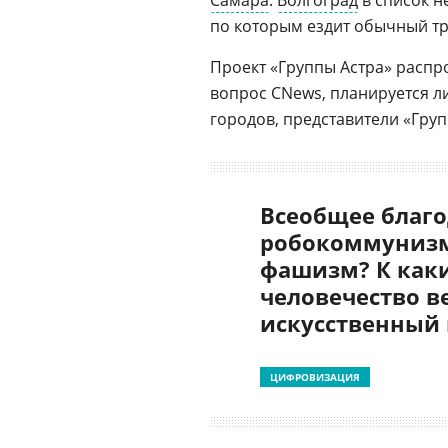
Самара
.
Волгоград
в список н
по которым ездит обычный тр
Проект «Группы Астра» распр
вопрос CNews, планируется ли
городов, представители «Груп
Всеобщее благо
робокоммунизм
фашизм? К как
человечество в
искусственный
ЦИФРОВИЗАЦИЯ