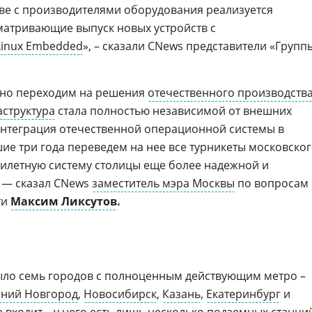
ве с производителями оборудования реализуется
матривающие выпуск новых устройств с
Linux Embedded
», – сказали CNews представители «Групп
шно переходим на решения
отечественного производств
структура
стала полностью независимой от внешних
интеграция отечественной операционной системы в
ие три года переведем на нее все турникеты московско
 билетную систему столицы еще более надежной и
, — сказал CNews
заместитель мэра Москвы
по вопросам
ти
Максим Ликсутов
.
 было семь городов с полноценным действующим метро –
ний Новгород
,
Новосибирск
,
Казань
,
Екатеринбург
и