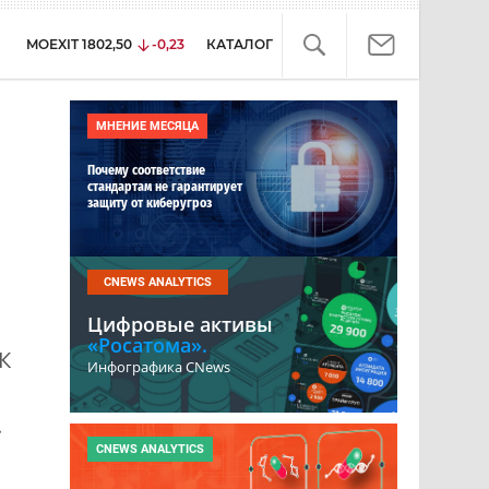
MOEXIT
1802,50
-0,23
КАТАЛОГ
МНЕНИЕ МЕСЯЦА
Почему соответствие
стандартам не гарантирует
защиту от киберугроз
CNEWS ANALYTICS
Цифровые активы
«Росатома».
К
Инфографика CNews
.
CNEWS ANALYTICS