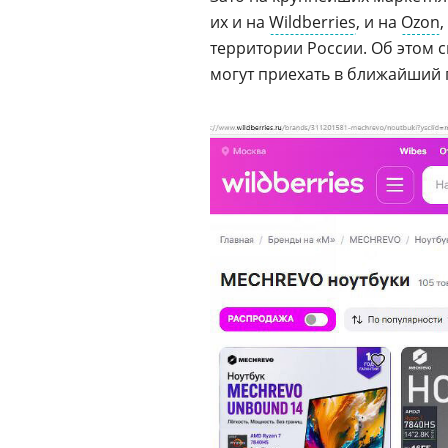
их и на
Wildberries
, и на
Ozon
территории России. Об этом с
могут приехать в ближайший п