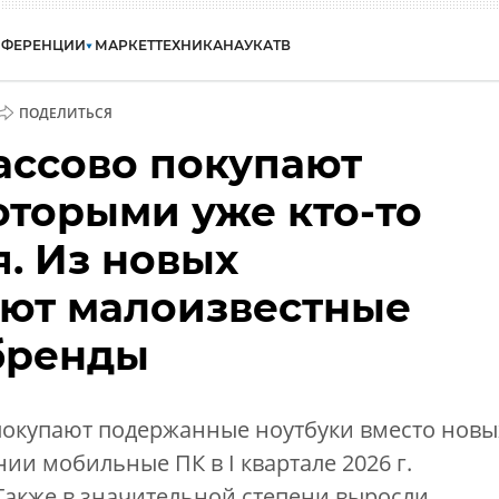
НФЕРЕНЦИИ
МАРКЕТ
ТЕХНИКА
НАУКА
ТВ
ПОДЕЛИТЬСЯ
ассово покупают
оторыми уже кто-то
. Из новых
ют малоизвестные
бренды
покупают подержанные ноутбуки вместо новы
ии мобильные ПК в I квартале 2026 г.
Также в значительной степени выросли