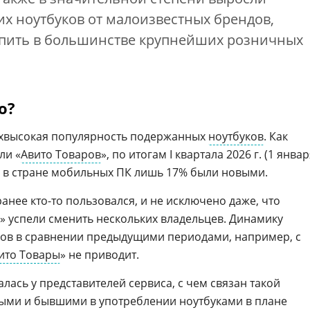
х ноутбуков от малоизвестных брендов,
пить в большинстве крупнейших розничных
о?
рхвысокая популярность подержанных
ноутбуков
. Как
ли «
Авито Товаров
», по итогам I квартала 2026 г. (1 янва
ых в стране мобильных ПК лишь 17% были новыми.
нее кто-то пользовался, и не исключено даже, что
ь» успели сменить нескольких владельцев. Динамику
ов в сравнении предыдущими периодами, например, с
ито Товары
» не приводит.
ась у представителей сервиса, с чем связан такой
выми и бывшими в употреблении ноутбуками в плане