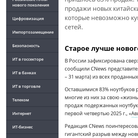
нового поколения
продажи новых китайски
которые невозможно ку
Цифровизация
сетей.
Импортозамещение
Безопасность
Старое лучше новог
ИТ в госсекторе
В России зафиксирована све
сообщили CNews представите
ИТ в банках
– 31 марта) из всех проданн
ИТ в торговле
Оставшимися 83% ноутбуков ра
многие из них за свою «жизн
Телеком
продаж подержанных ноутбук
первой четвертью 2025 г., «
Ав
Интернет
Редакция CNews поинтересовал
ИТ-бизнес
гигантский разрыв между но