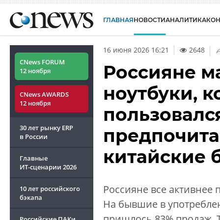
ГЛАВНАЯ
НОВОСТИ
АНАЛИТИКА
КО
|
16 июня 2026 16:21
2648
CNews FORUM
Россияне м
12 ноября
ноутбуки, к
CNews AWARDS
12 ноября
пользовался
30 лет рынку ERP
предпочита
в России
китайские 
Главные
ИТ-сценарии
2026
Россияне все активнее 
10 лет российского
бэкапа
На бывшие в употреблен
пришлось 83% продаж. 
Российские ПАКи