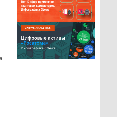
Топ-10 сфер применения
квантовых компьютеров.
Инфографика CNews
CNEWS ANALYTICS
Цифровые активы
«Росатома».
Инфографика CNews
ря