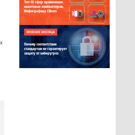
Топ-10 сфер применения
квантовых компьютеров.
Инфографика CNews
МНЕНИЕ МЕСЯЦА
х
Почему соответствие
стандартам не гарантирует
защиту от киберугроз