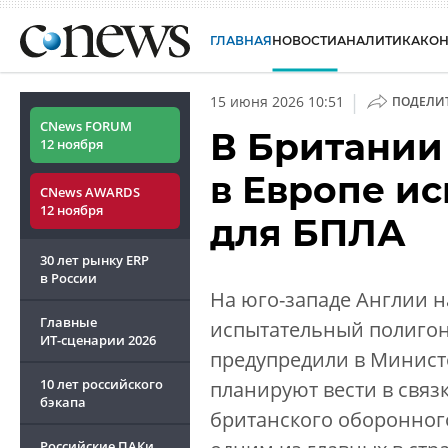
ГЛАВНАЯ
НОВОСТИ
АНАЛИТИКА
КО
|
15 июня 2026 10:51
ПОДЕЛИ
CNews FORUM
В Британии
12 ноября
в Европе и
CNews AWARDS
12 ноября
для БПЛА
30 лет рынку ERP
в России
На юго-западе Англии н
Главные
испытательный полигон
ИТ-сценарии
2026
предупредили в Минист
10 лет российского
планируют вести в свя
бэкапа
британского оборонного
Российские ПАКи