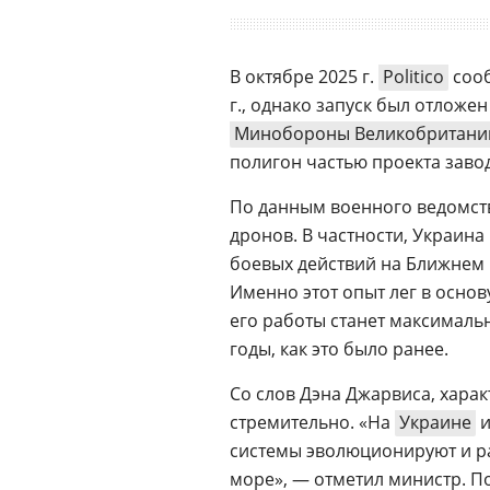
В октябре 2025 г.
Politico
сооб
г., однако запуск был отложе
Минобороны Великобритани
полигон частью проекта завод
По данным военного ведомст
дронов. В частности, Украина 
боевых действий на Ближнем В
Именно этот опыт лег в осно
его работы станет максималь
годы, как это было ранее.
Со слов Дэна Джарвиса, характ
стремительно. «На
Украине
и
системы эволюционируют и ра
море», — отметил министр. По