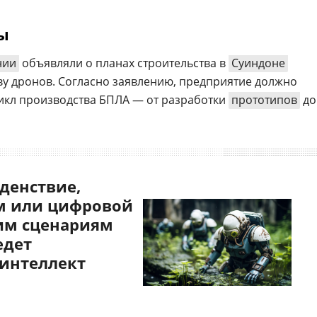
ы
нии
объявляли о планах строительства в
Суиндоне
ву дронов. Согласно заявлению, предприятие должно
икл производства БПЛА — от разработки
прототипов
до
денствие,
 или цифровой
им сценариям
едет
 интеллект