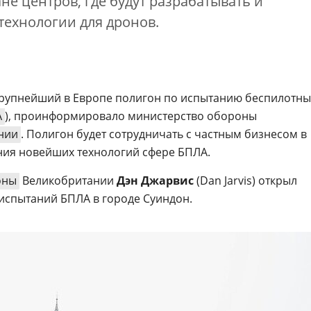
не центров, где будут разрабатывать и
технологии для дронов.
крупнейший в Европе полигон по испытанию беспилотны
А
), проинформировало министерство обороны
нии
. Полигон будет сотрудничать с частным бизнесом в
ния новейших технологий сфере БПЛА.
оны
Великобритании
Дэн Джарвис
(Dan Jarvis) открыл
испытаний БПЛА в городе Суиндон.