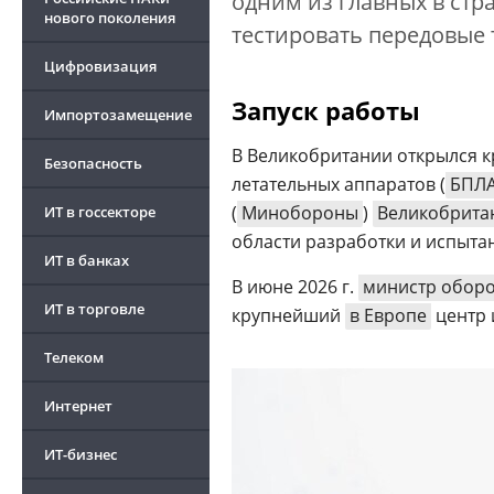
одним из главных в стра
нового поколения
тестировать передовые 
Цифровизация
Запуск работы
Импортозамещение
В Великобритании открылся 
Безопасность
летательных аппаратов (
БПЛ
(
Минобороны
)
Великобрита
ИТ в госсекторе
области разработки и испыта
ИТ в банках
В июне 2026 г.
министр обор
ИТ в торговле
крупнейший
в Европе
центр 
Телеком
Интернет
ИТ-бизнес