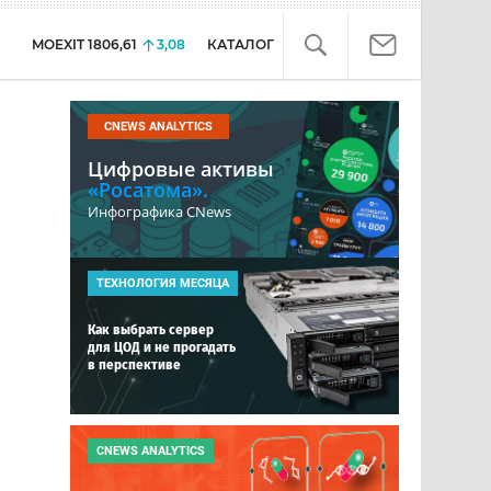
MOEXIT
1806,61
3,08
КАТАЛОГ
CNEWS ANALYTICS
Цифровые активы
«Росатома».
Инфографика CNews
ТЕХНОЛОГИЯ МЕСЯЦА
Как выбрать сервер
для ЦОД и не прогадать
в перспективе
CNEWS ANALYTICS