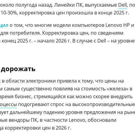
около полугода назад. Линейки ПК, выпускаемые
Dell
, п
 10-30%, корректировка цен произошла в конце 2025 г.
щил
о том, что многие модели компьютеров Lenovo HP и
 для потребителя. Корректировка цен, по сведениям
конец 2025 г. – начало 2026 г. В случае с Dell – на уровне
 дорожать
к
в области электроники привела к тому, что цены на
ем самым существенно повлияв на стоимость «железа» в
 время бизнес, стремящийся как можно скорее внедрить
роцессы
подогревают спрос на высокопроизводительные
твует дальнейшему падению уровня предложения на рын
пные вендоры ПК, в частности Lenovo, обосновали
 корректировки цен в 2026 г.