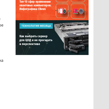
Топ-10 сфер применения
квантовых компьютеров.
Инфографика CNews
е
ре
ТЕХНОЛОГИЯ МЕСЯЦА
Как выбрать сервер
для ЦОД и не прогадать
в перспективе
на