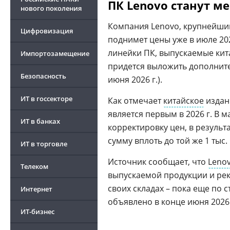
ПК Lenovo станут м
нового поколения
Компания Lenovo, крупнейши
Цифровизация
поднимет цены уже в июле 20
линейки ПК, выпускаемые кит
Импортозамещение
придется выложить дополнител
Безопасность
июня 2026 г.).
ИТ в госсекторе
Как отмечает
китайское
издан
является первым в 2026 г. В 
ИТ в банках
корректировку цен, в резуль
сумму вплоть до той же 1 тыс.
ИТ в торговле
Источник сообщает, что
Leno
Телеком
выпускаемой продукции и ре
своих складах – пока еще по
Интернет
объявлено в конце июня 2026 
ИТ-бизнес