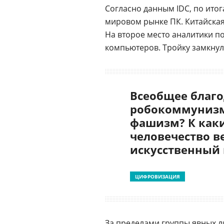
Согласно данным IDC, по итога
мировом рынке ПК. Китайская
На второе место аналитики п
компьютеров. Тройку замкнула
Всеобщее благо
робокоммунизм
фашизм? К как
человечество в
искусственный
ЦИФРОВИЗАЦИЯ
За пределами группы явных 