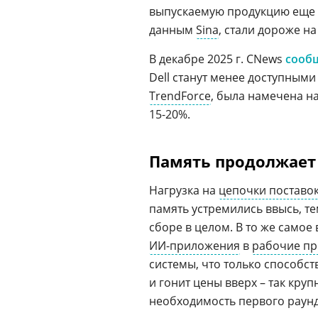
выпускаемую продукцию еще 
данным
Sina
, стали дороже на
В декабре 2025 г. CNews
сооб
Dell станут менее доступными
TrendForce
, была намечена на 
15-20%.
Память продолжает
Нагрузка на
цепочки поставо
память устремились ввысь, т
сборе в целом. В то же самое
ИИ-приложения
в
рабочие п
системы, что только способс
и гонит цены вверх – так кру
необходимость первого раунда