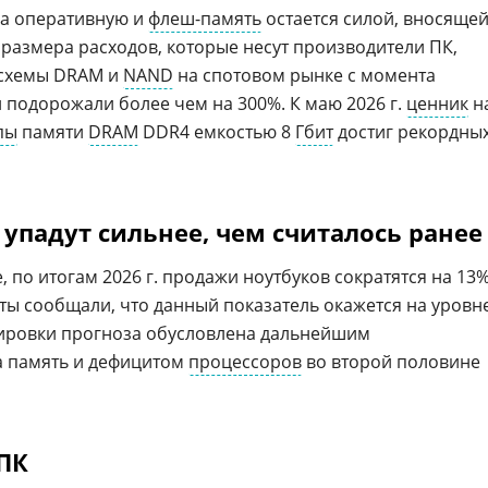
на оперативную и
флеш-память
остается силой, вносяще
 размера расходов, которые несут производители ПК,
осхемы DRAM и
NAND
на спотовом рынке с момента
 подорожали более чем на 300%. К маю 2026 г.
ценник
н
пы
памяти
DRAM
DDR4 емкостью 8
Гбит
достиг рекордны
упадут сильнее, чем считалось ранее
, по итогам 2026 г. продажи ноутбуков сократятся на 13%
перты сообщали, что данный показатель окажется на уровн
тировки прогноза обусловлена дальнейшим
а память и дефицитом
процессоров
во второй половине
ПК