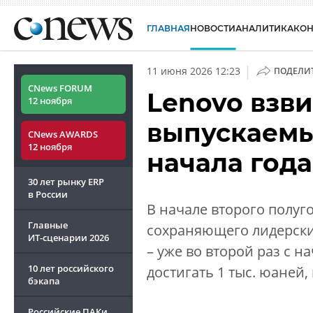
ГЛАВНАЯ
НОВОСТИ
АНАЛИТИКА
КО
|
11 июня 2026 12:23
ПОДЕЛИ
CNews FORUM
Lenovo взви
12 ноября
выпускаемые
CNews AWARDS
12 ноября
начала года
30 лет рынку ERP
в России
В начале второго полуго
Главные
сохраняющего лидерски
ИТ-сценарии
2026
– уже во второй раз с н
10 лет российского
достигать 1 тыс. юаней
бэкапа
Российские ПАКи