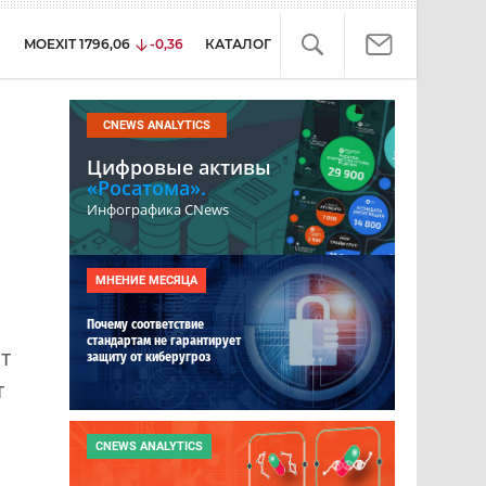
MOEXIT
1796,06
-0,36
КАТАЛОГ
CNEWS ANALYTICS
Цифровые активы
«Росатома».
Инфографика CNews
МНЕНИЕ МЕСЯЦА
Почему соответствие
стандартам не гарантирует
т
защиту от киберугроз
т
CNEWS ANALYTICS