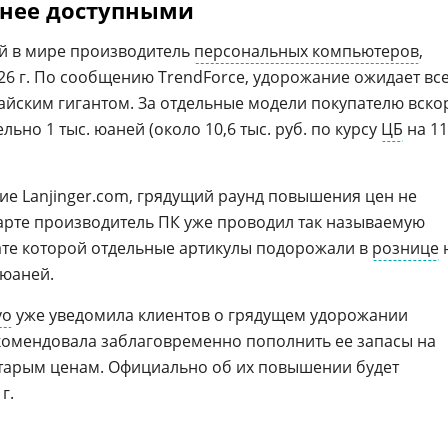
енее доступными
й в мире производитель
персональных компьютеров
,
26 г. По сообщению TrendForce, удорожание ожидает вс
айским гигантом. За отдельные модели покупателю вско
ьно 1 тыс. юаней (около 10,6 тыс. руб. по курсу
ЦБ
на 11
ие Lanjinger.com, грядущий раунд повышения цен не
марте производитель ПК уже проводил так называемую
тате которой отдельные артикулы подорожали в
рознице
 юаней.
vo
уже уведомила клиентов о грядущем удорожании
комендовала заблаговременно пополнить ее запасы на
 старым ценам. Официально об их повышении будет
г.