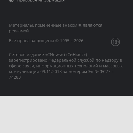
Материалы, помеченные знаком ■, являются
рекламой
Все права защищены © 1995 – 2026
Сетевое издание «CNews» («СиНьюс»)
зарегистрировано Федеральной службой по надзору в
сфере связи, информационных технологий и массовых
коммуникаций 09.11.2018 за номером Эл № ФС77 –
74283