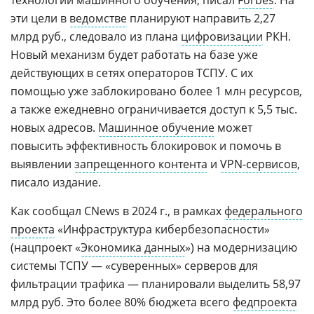
эти цели в
ведомстве
планируют направить 2,27
млрд руб., следовало из плана
цифровизации
РКН.
Новый механизм будет работать на базе уже
действующих в сетях операторов ТСПУ. С их
помощью уже заблокировано более 1 млн ресурсов,
а также ежедневно ограничивается доступ к 5,5 тыс.
новых адресов.
Машинное обучение
может
повысить эффективность блокировок и помочь в
выявлении
запрещенного контента
и
VPN-сервисов
,
писало издание.
Как сообщал CNews в 2024 г., в рамках
федерального
проекта
«Инфраструктура кибербезопасности»
(нацпроект «
Экономика данных
») на модернизацию
системы ТСПУ — «суверенных» серверов для
фильтрации трафика — планировали выделить 58,97
млрд руб. Это более 80% бюджета всего
федпроекта