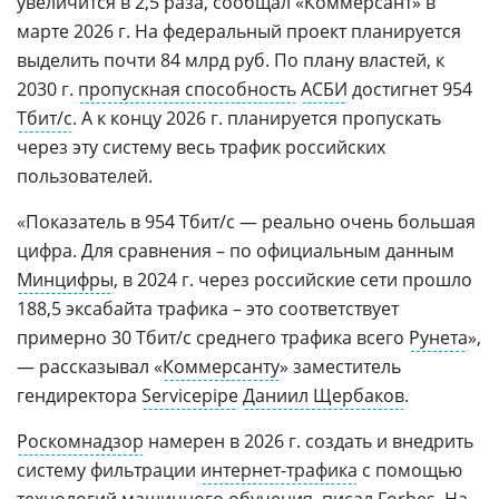
увеличится в 2,5 раза, сообщал «Коммерсант» в
марте 2026 г. На федеральный проект планируется
выделить почти 84 млрд руб. По плану властей, к
2030 г.
пропускная способность
АСБИ
достигнет 954
Тбит/с
. А к концу 2026 г. планируется пропускать
через эту систему весь трафик российских
пользователей.
«Показатель в 954 Тбит/с — реально очень большая
цифра. Для сравнения – по официальным данным
Минцифры
, в 2024 г. через российские сети прошло
188,5 эксабайта трафика – это соответствует
примерно 30 Тбит/с среднего трафика всего
Рунета
»,
— рассказывал «
Коммерсанту
» заместитель
гендиректора
Servicepipe
Даниил Щербаков
.
Роскомнадзор
намерен в 2026 г. создать и внедрить
систему фильтрации
интернет-трафика
с помощью
технологий машинного обучения, писал
Forbes
. На